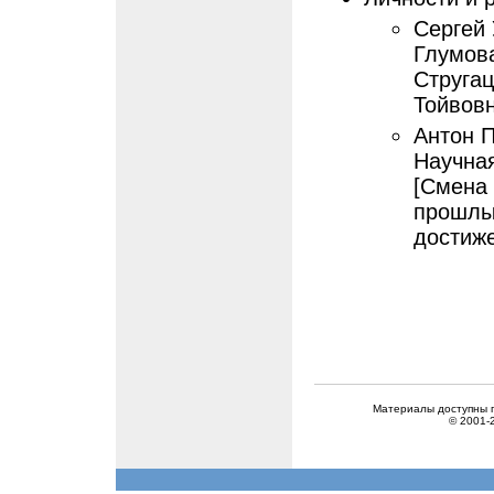
Сергей 
Глумова
Струга
Тойвовн
Антон П
Научная
[Смена
прошлы
достиже