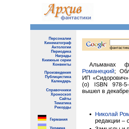
Альманах 
Романецкий
; Об
ИП «Сидорович»,
(о) ISBN 978-5
вышел в декабре
Николай Ро
редакции – с
Замыслы и 