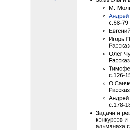
М. Молн
Андрей
с.68-79
Евгений
Игорь П
Рассказ
Олег Ч
Рассказ
Тимофей
с.126-1
О'Санче
Рассказ
Андрей 
с.178-1
Задачи и ре
конкурсов и
альманаха с