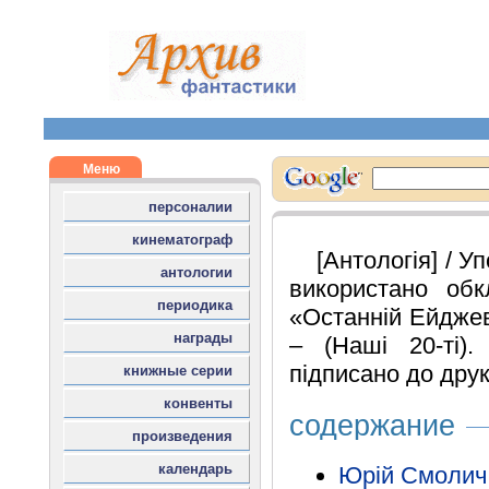
[Антологія] / 
використано об
«Останній Ейджеву
– (Нашi 20-тi).
підписано до друк
содержание
Юрій Смолич