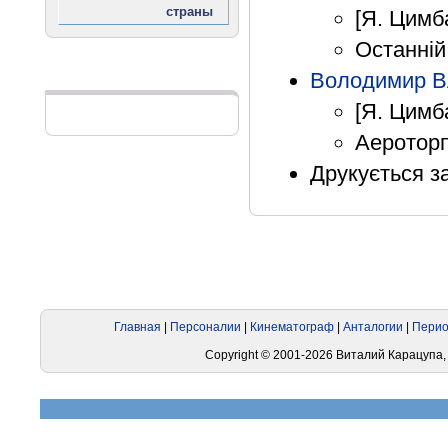
[Я. Цимба
Останній
Володимир В
Реклама
[Я. Цимб
Аероторп
Друкується за