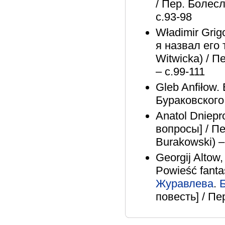
/ Пер. Болес
с.93-98
Władimir Grig
я назвал его 
Witwicka) / П
– с.99-111
Gleb Anfiłow. 
Бураковского 
Anatol Dniepro
вопросы] / П
Burakowski) –
Georgij Altow
Powieść fanta
Журавлева
.
повесть] / Пе