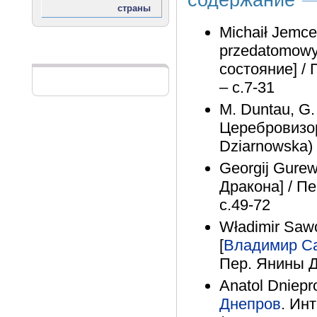
Michaił Jemce
przedatomow
Реклама
состояние] / 
– с.7-31
M. Duntau, G.
Церебровизор
Dziarnowska) 
Georgij Gurew
Дракона] / П
с.49-72
Władimir Sawc
[
Владимир С
Пер. Янины Д
Anatol Dniepr
Днепров
. Ин