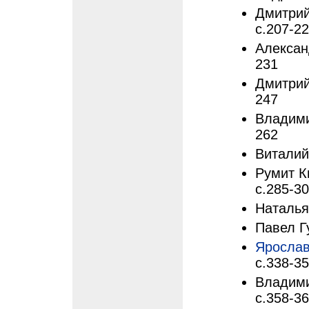
Дмитрий
с.207-2
Алексан
231
Дмитрий 
247
Владими
262
Виталий 
Румит К
с.285-3
Наталья 
Павел Гу
Ярослав
с.338-3
Владими
с.358-3