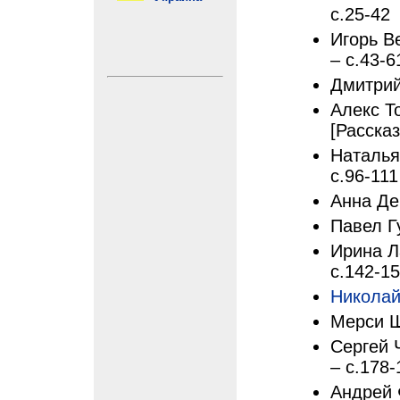
с.25-42
Игорь В
– с.43-6
Дмитрий
Алекс Т
[Рассказ
Наталья
с.96-111
Анна Де
Павел Г
Ирина Л
с.142-1
Никола
Мерси Ш
Сергей 
– с.178-
Андрей 