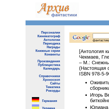
[Антология к
Чекмаев, Гле
– М.: Снежны
(Настоящая ф
ISBN 978-5-9
Оживить
сборник
Игорь В
биткойно
Юлиана 