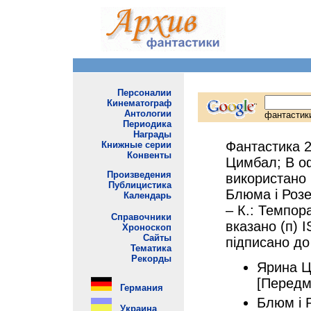
Фантастика 2
Цимбал; В о
використано 
Блюма і Розе
– К.: Темпора
вказано (п) 
підписано до
Ярина Ц
[Передм
Блюм і 