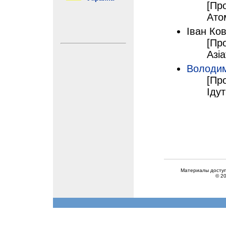
[Про
Атом
Іван Ко
[Пр
Азіа
Володи
[Пр
Ідут