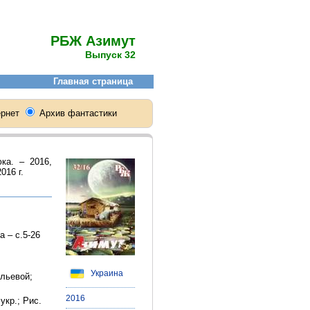
РБЖ Азимут
Выпуск 32
ка. – 2016,
016 г.
а – с.5-26
Украина
ильевой;
2016
укр.; Рис.