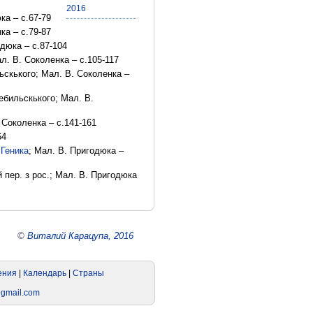
2016
ка – с.67-79
ка – с.79-87
одюка – с.87-104
ал. В. Соколенка – с.105-117
ьскького; Мал. В. Соколенка –
ебильскького; Мал. В.
 Соколенка – с.141-161
64
 Геника
; Мал. В. Пригодюка –
 пер. з рос.; Мал. В. Пригодюка
©
Виталий Карацупа, 2016