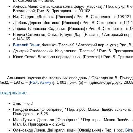
В. Соколенко – с.80-90
Алисса Миен. Ом асифика конга фару: [Рассказ] / Пер. с укр. Ли
Васильевой; Рис. В. Пригодюка – с.90-108
Ник Средин. «Днипро»: [Рассказ] / Рис. В. Соколенко – с.108-121
Любовь Деркач. Инстинкт: [Рассказ] / Рис. В. Соколенко – с.121-
Лариса Турлакова. Садовник: [Рассказ] / Рис. В. Соколенко – с.1
Вадим Соколенко, Ольга Ярмуш. Дар: [Рассказ] / Авторский пер. с
с.146-165
Виталий Генык
. Феникс: [Рассказ] / Авторский пер. с укр.; Рис. В
Дмитрий Стебловский. Искупление: [Рассказ] / Рис. В. Пригодюка
Юлес Скела. Батальон нерожденных: [Рассказ] / Рис. В. Пригодю
Альманах науково-фантастичних оповідань / Обкладинка В. Пригод
№32. – 190 с. – [
РБЖ Азимут
]. 1 001 прим. (о) – підписано до друку 28.0
содержание
Зміст – с.3
Голодна вежа: [Оповідання] / Пер. з рос. Макса Пшебильскького;
Пригодюка – с.5-25
Міла Гунько. Дзеркало: [Оповідання] / Пер. з рос. Макса Пшебиль
Мал. В. Пригодюка – с.26-41
Олександр Личов. Дві краплі води: [Оповідання] / Пер. з рос.
Віта