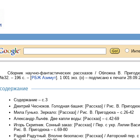
Сборник научно-фантастических рассказов / Обложка В. Пригодю
№32. – 196 с. – [
РБЖ Азимут
]. 1 001 экз. (о) – подписано к печати 28.09.2
содержание
Содержание – с.3
Дмитрий Чесноков. Голодная башня: [Рассказ] / Рис. В. Пригодюк
Мила Гунько. Зеркало: [Рассказ] / Рис. В. Пригодюка – с.26-42
Александр Лычёв. Две капли воды: [Рассказ] – с.42-69
Игорь Скрипник. Сонный заказ: [Рассказ] / Пер. с укр. Лилии Вас
Рис. В. Пригодюка – с.69-80
Радий Радутный. Вполне безопасно: [Рассказ] / Авторский пер. с 