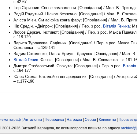
с.42-67
Ігор Скрипник. Сонне замовлення: [Оповідання] / Мал. В. Пригодю
Радій Радутний. Цілком безпечно: [Оповідання] / Мал. В. Соколен
Алісса Мієн. Ом асіфіка конга фару: [Оповідання] / Мал. В. Приг
Нік Средін. «Дніпро»: [Оповідання] / Пер. з рос.
Віталія Геника
; М
Любов Деркач. Інстинкт: [Оповідання] / Пер. з рос. Макса Пшебил
с.118-129
Лариса Турлакова. Садівник: [Оповідання] / Пер. з рос. Макса Пш
Соколенка – с.129-141
Вадим Соколенко, Ольга Ярмуш. Дарунок: [Оповідання] / Мал. В.
Віталій Геник
. Фенікс: [Оповідання] / Мал. В. Соколенка – с.161-1
Дмитро Стебловський. Спокута: [Оповідання] / Пер. з рос.
Віталія
с.164-177
Юлес Скела. Батальйон ненароджених: [Оповідання] / Авторський
– с.177-190