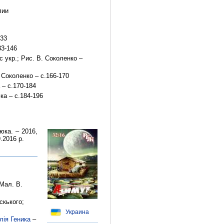
лии
133
33-146
 укр.; Рис. В. Соколенко –
. Соколенко – с.166-170
 – с.170-184
ка – с.184-196
юка. – 2016,
9.2016 р.
 Мал. В.
скького;
Украина
лія Геника
–