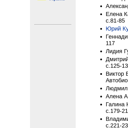
Алексан
Елена К
с.81-85
Юрий К
Геннади
117
Лидия Г
Дмитрий
с.125-1
Виктор 
Автобио
Людмила
Алена А
Галина 
с.179-2
Владими
с.221-2