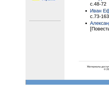
с.48-72
Иван Е
с.73-163
Алекса
[Повесть