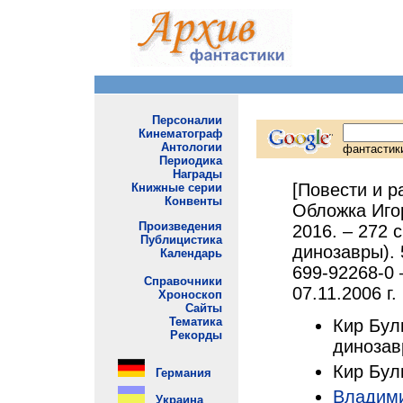
[Повести и р
Обложка Игор
2016. – 272 
динозавры). 5
699-92268-0 
07.11.2006 г.
Кир Бул
динозавр
Кир Булы
Владим