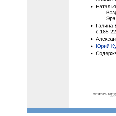
Наталья
Воз
Эра
Галина 
с.185-2
Алексан
Юрий К
Содержа