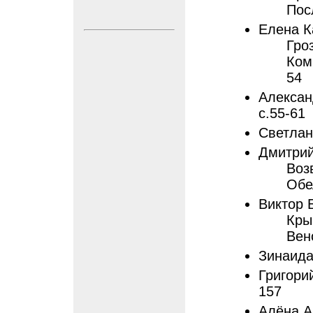
Пос
Елена К
Гроз
Ком
54
Алексан
с.55-61
Светлан
Дмитри
Воз
Обе
Виктор 
Кры
Вен
Зинаида
Григорий
157
Алёна А