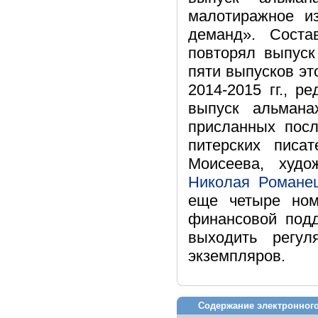
малотиражное из
деманд». Соста
повторял выпуск
пяти выпусков эт
2014-2015 гг., 
выпуск альмана
присланных посл
питерских писа
Моисеева, худ
Николая Романец
еще четыре ном
финансовой под
выходить регу
экземпляров.
Содержание электронного