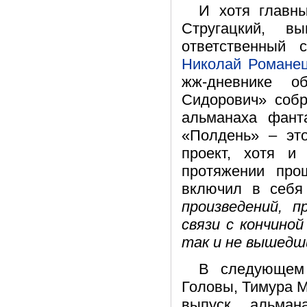
И хотя главн
Стругацкий, в
ответственный с
Николай Романе
жж-дневнике о
Сидорович» собр
альманаха фант
«Полдень» – эт
проект, хотя и
протяжении про
включил в себя
произведений, 
связи с кончино
так и не вышедш
В следующем 
Головы, Тимура 
выпуск альма