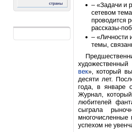
– «Задачи и 
сетевом тема
проводится р
Реклама
рассказы-поб
– «Личности 
темы, связан
Предшественн
художественный 
век
», который в
десяти лет. Пос
года, в январе 
Журнал, который
любителей фант
сыграла рыноч
многочисленные 
успехом не увенч