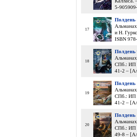
Калласа. 
5-905909-
Полдень 
Альманах 
17
и Н. Гурк
ISBN 978-
Полдень 
Альманах 
18
СПб.: ИП 
41-2 – [А
Полдень 
Альманах 
19
СПб.: ИП 
41-2 – [А
Полдень 
Альманах 
20
СПб.: ИП 
49-8 – [А