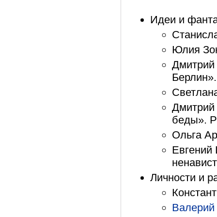
Идеи и фант
Станисл
Юлия Зон
Дмитрий 
Берлин».
Светлана
Дмитрий
беды». Р
Ольга Ар
Евгений 
ненавист
Личности и 
Констант
Валерий