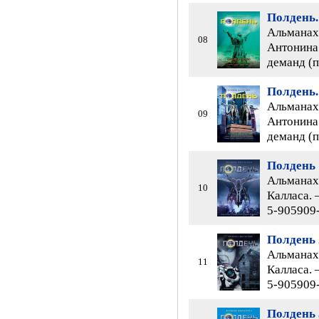
Полдень.
Альманах 
08
Антонина 
деманд (п
Полдень.
Альманах 
09
Антонина 
деманд (п
Полдень 
Альманах 
10
Калласа. 
5-905909-
Полдень 
Альманах 
11
Калласа. 
5-905909-
Полдень 