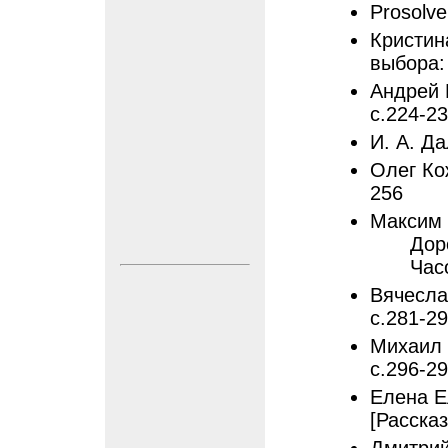
Prosolve
Кристин
выбора: 
Андрей 
с.224-2
И. А. Да
Олег Кож
256
Максим 
Дор
Час
Вячесла
с.281-2
Михаил 
с.296-2
Елена Е
[Рассказ