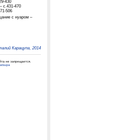
29-430
– с.431-470
471-506
ание с нуаром –
алий Карацупа, 2014