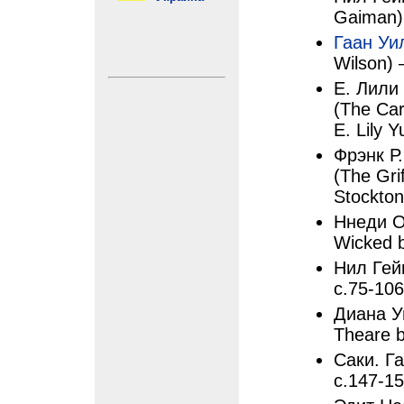
Gaiman) 
Гаан Уи
Wilson) 
Е. Лили
(The Car
E. Lily Y
Фрэнк Р
(The Gri
Stockton
Ннеди О
Wicked b
Нил Гей
с.75-106
Диана У
Theare 
Саки. Га
с.147-1