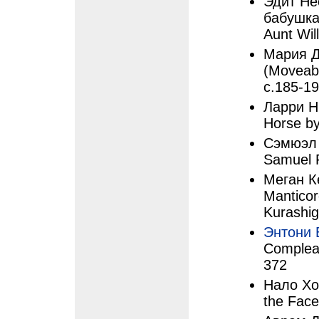
Эдит Не
бабушка
Aunt Wil
Мария Д
(Moveab
с.185-1
Ларри Ни
Horse by
Сэмюэл 
Samuel R
Меган К
Mantico
Kurashig
Энтони 
Compleat
372
Нало Хо
the Face