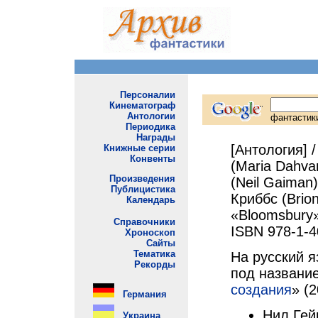
[Антология] 
(Maria Dahva
(Neil Gaiman
Криббс (Brion
«Bloomsbury»,
ISBN 978-1-4
На русский я
под названи
создания
» (2
Нил Гейм