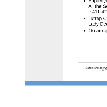
Аврам Д
All the 
с.411-4
Питер С
Lady Dea
Об автор