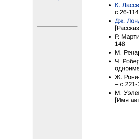
К. Ласс
с.26-114
Дж. Лон
[Рассказ
Р. Марти
148
М. Рена
Ч. Робе
одноиме
Ж. Рони
– с.221-
М. Уэлен
[Имя ав