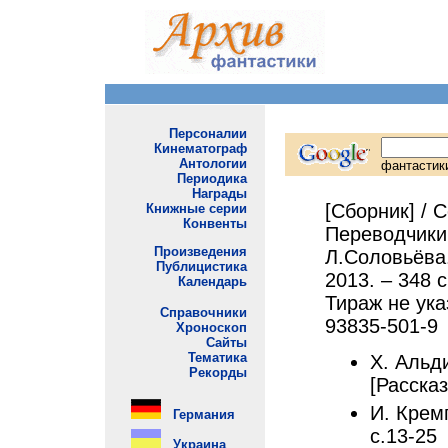
[Сборник] / 
Переводчики 
Л.Соловьёва.
2013. – 348 с
Тираж не указ
93835-501-9
Х. Альд
[Рассказ
И. Крем
с.13-25