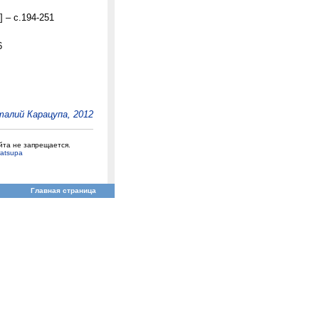
] – с.194-251
6
алий Карацупа, 2012