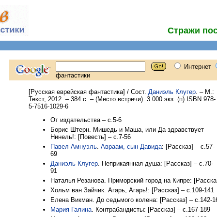
Стражи пос
[Русская еврейская фантастика] / Сост.
Даниэль Клугер
. – М.:
Текст, 2012. – 384 с. – (Место встречи). 3 000 экз. (п) ISBN 978-
5-7516-1029-6
От издательства – с.5-6
Борис Штерн. Мишедь и Маша, или Да здравствует
Нинель!: [Повесть] – с.7-56
Павел Амнуэль
.
Авраам, сын Давида
: [Рассказ] – с.57-
69
Даниэль Клугер
. Неприкаянная душа: [Рассказ] – с.70-
91
Наталья Резанова. Приморский город на Кипре: [Рассказ
Хольм ван Зайчик. Агарь, Агарь!: [Рассказ] – с.109-141
Елена Викман. До седьмого колена: [Рассказ] – с.142-1
Мария Галина
. Контрабандисты: [Рассказ] – с.167-189