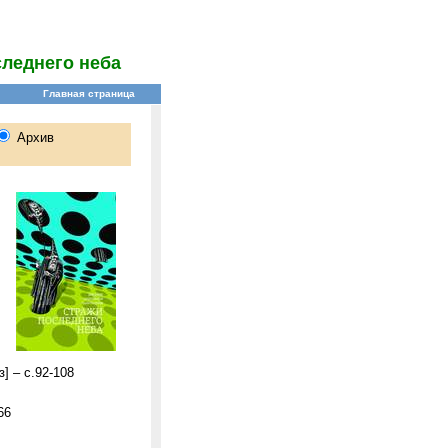
леднего неба
] – с.92-108
66