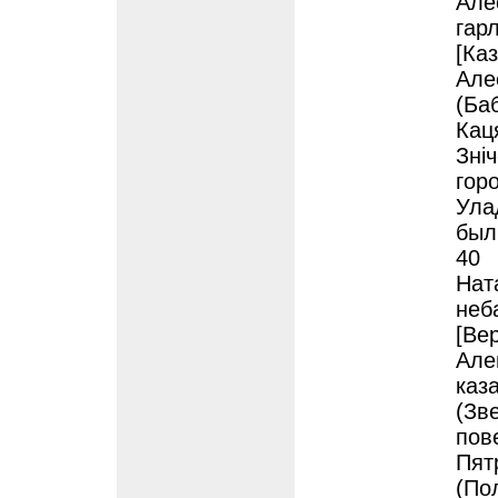
Але
гар
[Каз
Але
(Баб
Кац
Зні
горо
Улад
был
40
Нат
неб
[Ве
Але
каз
(Зв
пов
Пят
(По