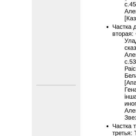
с.4
Але
[Каз
Частка 
вторая:
Улад
сказ
Але
с.5
Раi
Бел
[Ап
Ген
інш
ино
Але
Звез
Частка 
третья: