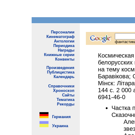
Космическая
белорусских 
на тему космо
Баравiкова; 
Мінск: Літара
144 с. 2 000 
6941-46-0
Частка 
Сказочн
Але
звез