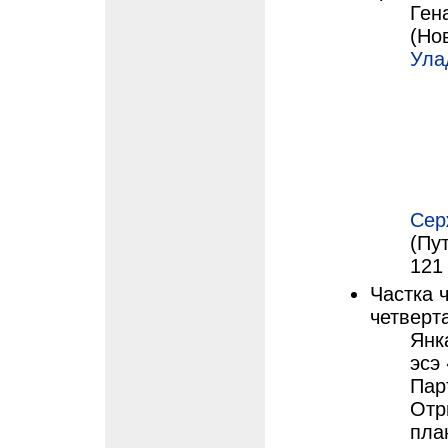
Ген
(Но
Ула
Сер
(Пут
121
Частка ч
четверт
Янк
эсэ
Пар
Отр
пла