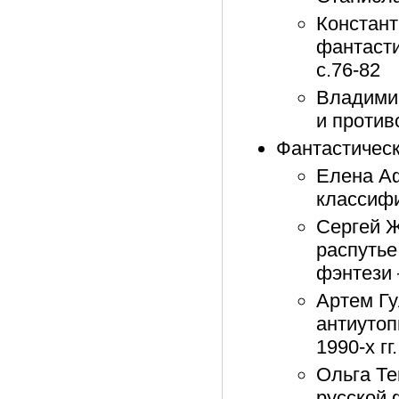
Констант
фантасти
с.76-82
Владимир
и против
Фантастическ
Елена А
классифи
Сергей Ж
распутье
фэнтези 
Артем Гу
антиутоп
1990-х гг
Ольга Те
русской 