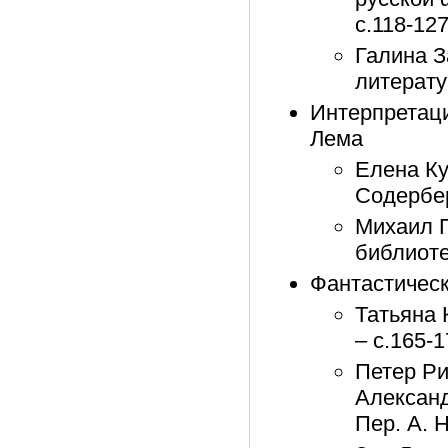
с.118-12
Галина З
литерату
Интерпретац
Лема
Елена Ку
Содербер
Михаил П
библиоте
Фантастическ
Татьяна 
– с.165-
Петер Ри
Александ
Пер. А. 