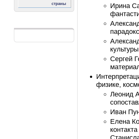
Ирина Са
фантасти
Александ
Реклама
парадокс
Александ
культуры
Сергей Г
материал
Интерпретаци
физике, косм
Леонид А
сопостав
Иван Пун
Елена Ко
контакта
Станисла