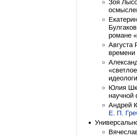
Зоя Лысо
осмысле
Екатери
Булгаков
романе «
Августа 
времени 
Александ
«светлое
идеологи
Юлия Шк
научной 
Андрей К
Е. П. Гр
Универсально
Вячеслав