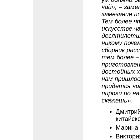
чай», – зам
замечание п
Тем более чт
искусстве ч
десятилетия
никому поче
сборник рас
тем более –
приготовлен
достойных х
нам пришлос
придется чи
пироги по н
скажешь
».
Дмитрий
китайск
Марина 
Виктори