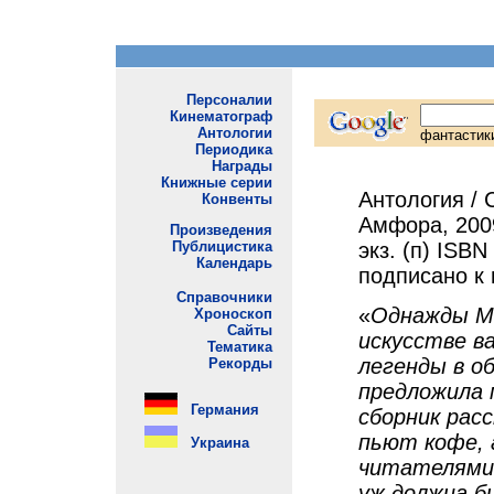
Антология / 
Амфора, 2009
экз. (п) ISBN
подписано к 
«
Однажды Ма
искусстве в
легенды в о
предложила 
сборник рас
пьют кофе, 
читателями 
уж должна б