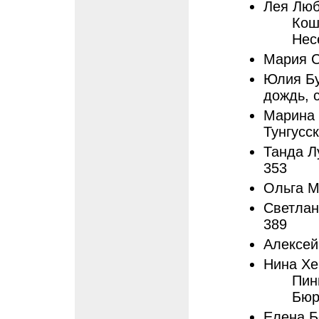
Лея Лю
Кош
Нес
Мария С
Юлия Бу
дождь, 
Марина 
Тунгусск
Танда Лу
353
Ольга М
Светлан
389
Алексей
Нина Х
Пин
Бюр
Елена Б