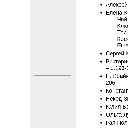
Алексей
Елена К
Чай
Клю
Три
Кое
Еще
Сергей 
Виктори
– с.193-
Н. Крайн
206
Констан
Некод З
Юлия Бо
Ольга Л
Рая Пол