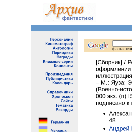
[Сборник] / Р
оформлении 
иллюстрация 
– М.: Яуза; Э
(Военно-исто
000 экз. (п) 
подписано к п
Алексан
48
Андрей 