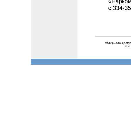
«Нарком
с.334-3