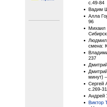
с.49-84
Вадим Ш
Алла Гор
96
Михаил 
Сибирск
Людмила
смена: 
Владими
237
Дмитрий
Дмитрий
минут) –
Сергей 
с.269-3
Андрей 
Виктор 