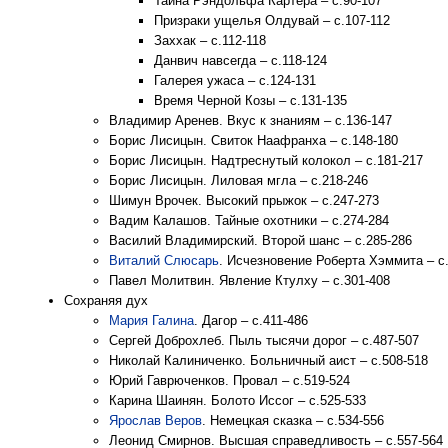
Тайна Рэндольфа Картера – с.90-107
Призраки ущелья Олдувай – с.107-112
Заххак – с.112-118
Данвич навсегда – с.118-124
Галерея ужаса – с.124-131
Время Черной Козы – с.131-135
Владимир Аренев. Вкус к знаниям – с.136-147
Борис Лисицын. Свиток Наафранха – с.148-180
Борис Лисицын. Надтреснутый колокол – с.181-217
Борис Лисицын. Лиловая мгла – с.218-246
Шимун Врочек. Высокий прыжок – с.247-273
Вадим Калашов. Тайные охотники – с.274-284
Василий Владимирский. Второй шанс – с.285-286
Виталий Слюсарь
. Исчезновение Роберта Хэммита – с
Павел Молитвин. Явление Ктулху – с.301-408
Сохраняя дух
Мария Галина
. Дагор – с.411-486
Сергей Доброхлеб. Пыль тысячи дорог – с.487-507
Николай Калиниченко. Больничный аист – с.508-518
Юрий Гаврюченков. Провал – с.519-524
Карина Шаинян. Болото Иссог – с.525-533
Ярослав Веров
. Немецкая сказка – с.534-556
Леонид Смирнов. Высшая справедливость – с.557-564