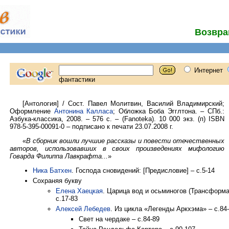
Возвра
[Антология] / Сост. Павел Молитвин, Василий Владимирский;
Оформление
Антонина Калласа
; Обложка Боба Эгглтона. – СПб.:
Азбука-классика, 2008. – 576 с. – (Fanoteka). 10 000 экз. (п) ISBN
978-5-395-00091-0 – подписано к печати 23.07.2008 г.
«
В сборник вошли лучшие рассказы и повести отечественных
авторов, использовавших в своих произведениях мифологию
Говарда Филиппа Лавкрафта...
»
Ника Батхен
. Господа сновидений: [Предисловие] – с.5-14
Сохраняя букву
Елена Хаецкая
. Царица вод и осьминогов (Трансформа
с.17-83
Алексей Лебедев
. Из цикла «Легенды Аркхэма» – с.84
Свет на чердаке – с.84-89