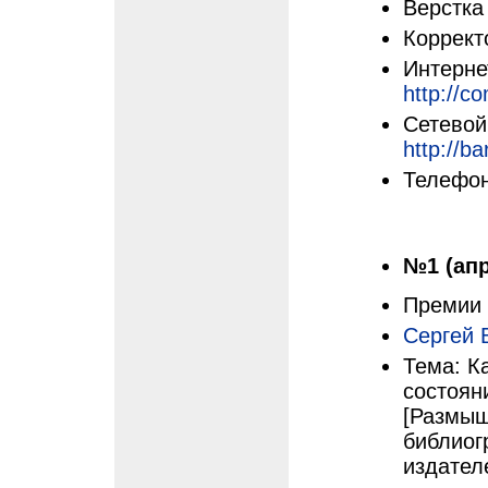
Верстка
Коррект
Интерне
http://c
Сетевой
http://ba
Телефон
№1 (апр
Премии
Сергей 
Тема: К
состоян
[Размыш
библиог
издателе