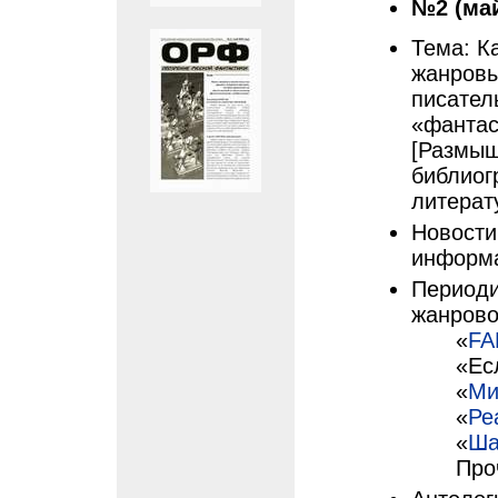
№2 (май)
Тема: К
жанровы
писател
«фантас
[Размыш
библиог
литерат
Новости
информа
Периоди
жанрово
«
FA
«Ес
«
Ми
«
Ре
«
Ша
Про