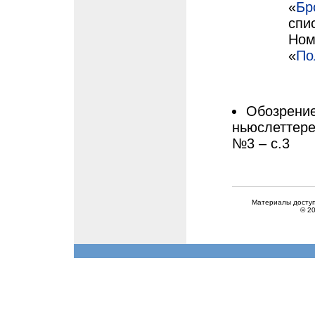
«
Бр
спис
Ном
«
По
Обозрение
ньюслеттер
№3 – с.3