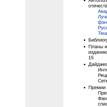
Антолог
отечест
Ака
Луч
фэн
Рус
Тен
Библиог
Планы и
изданию
15
Дайджес
Инт
Рец
Сет
Премии 
Пре
Фан
спис