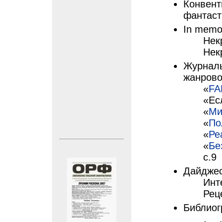
Конвент
фантасти
In memo
Нек
Нек
Журналы
жанрово
«
FA
«Ес
«
Ми
«
По
«
Ре
«
Бе
с.9
Дайджес
Инт
Рец
Библиог