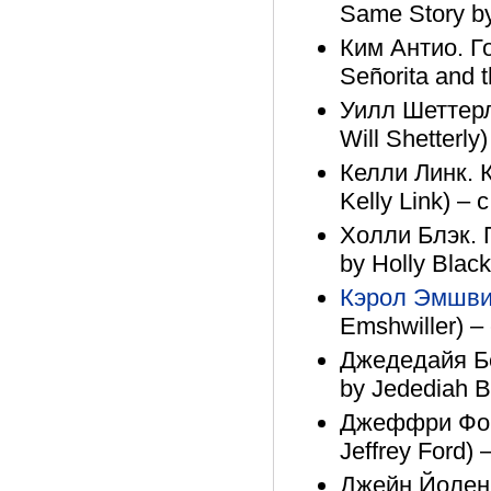
Same Story by
Ким Антио. Г
Señorita and 
Уилл Шеттерл
Will Shetterly
Келли Линк. К
Kelly Link) – 
Холли Блэк. 
by Holly Black
Кэрол Эмшв
Emshwiller) –
Джедедайя Бе
by Jedediah B
Джеффри Форд
Jeffrey Ford) 
Джейн Йолен.