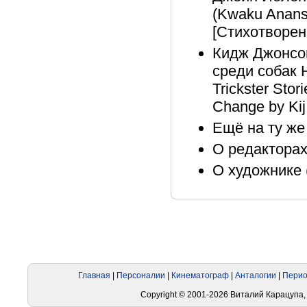
(Kwaku Anansi
[Стихотворен
Кидж Джонсон
среди собак 
Trickster Stor
Change by Kij
Ещё на ту же 
О редакторах-
О художнике (A