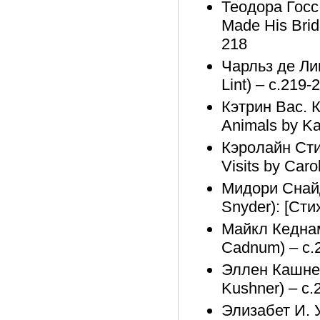
Теодора Госс
Made His Brid
218
Чарльз де Ли
Lint) – с.219-
Кэтрин Вас. 
Animals by Ka
Кэролайн Сти
Visits by Caro
Мидори Снайд
Snyder): [Сти
Майкл Кеднам.
Cadnum) – с.
Эллен Кашнер
Kushner) – с.
Элизабет И. У