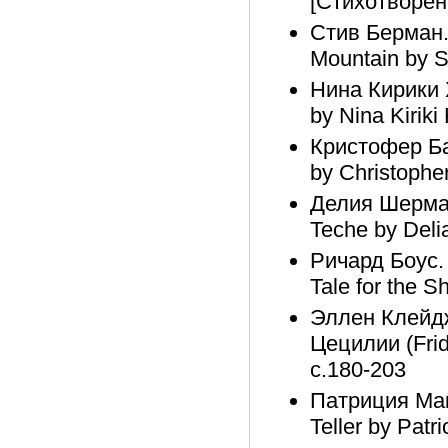
[Стихотворени
Стив Берман.
Mountain by S
Нина Кирики 
by Nina Kiriki
Кристофер Ба
by Christophe
Делия Шерман
Teche by Deli
Ричард Боус.
Tale for the 
Эллен Клейдж
Цецилии (Frida
с.180-203
Патриция Мак
Teller by Patri