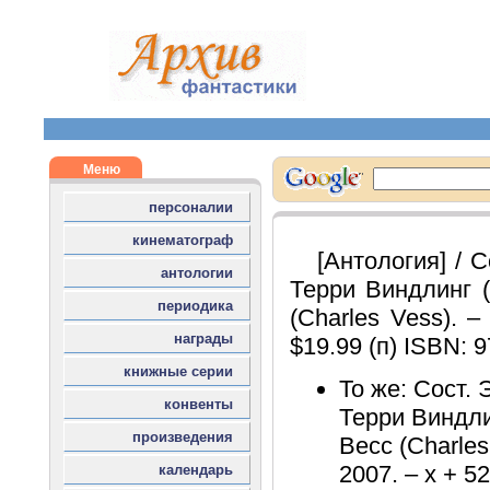
[Антология] / С
Терри Виндлинг (T
(Charles Vess). –
$19.99 (п) ISBN: 
То же: Сост. 
Терри Виндлин
Весс (Charles
2007. – x + 52