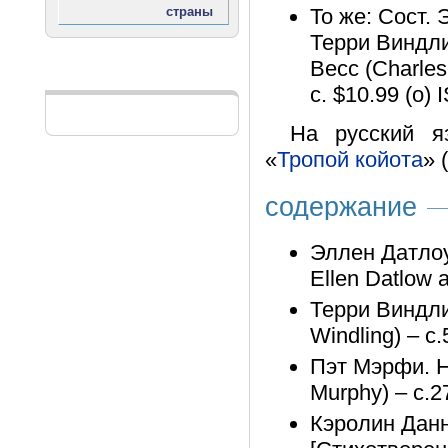
То же: Сост. 
Терри Виндлин
Весс (Charles
Реклама
с. $10.99 (о)
На русский я
«
Тропой койота
» 
содержание
Эллен Датлоу
Ellen Datlow a
Терри Виндлин
Windling) – с.
Пэт Мэрфи. 
Murphy) – с.2
Кэролин Данн