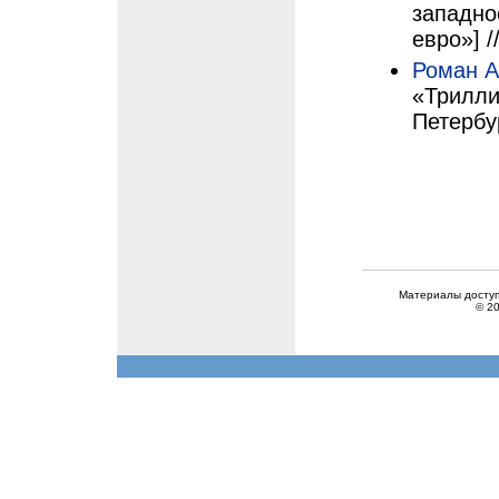
западно
евро»] /
Роман А
«Трилли
Петербур