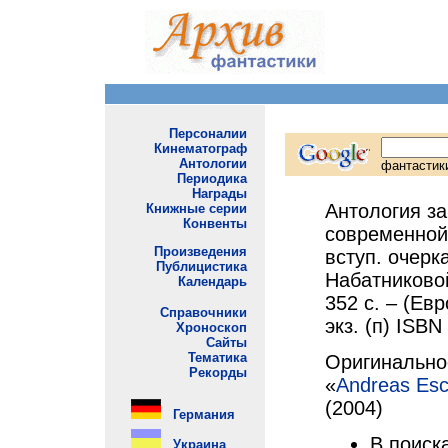
Антология з
современной 
вступ. очерка
Набатниковой
352 с. – (Ев
экз. (п) ISB
Оригинально
«
Andreas Esch
(2004)
В поиск