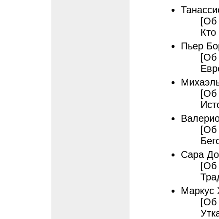
Танасси
[Об
Кто
Пьер Б
[Об
Евр
Михаэл
[Об
Ист
Валерио
[Об
Бег
Сара До
[Об
Тра
Маркус
[Об
Утк