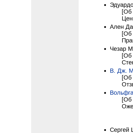
Эдуардо
[Об
Цен
Ален Да
[Об
Пра
Чезар М
[Об
Сте
В. Дж. 
[Об
Отз
Вольфга
[Об
Оже
Сергей 