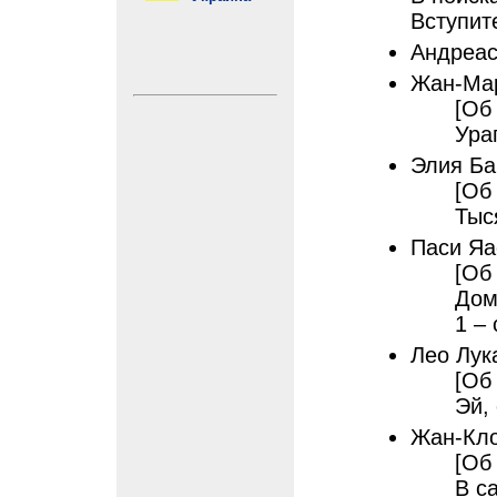
Вступит
Андреас
Жан-Ма
[Об 
Ура
Элия Ба
[Об 
Тыс
Паси Яа
[Об 
Дом
1 – 
Лео Лук
[Об
Эй, 
Жан-Кл
[Об 
В с