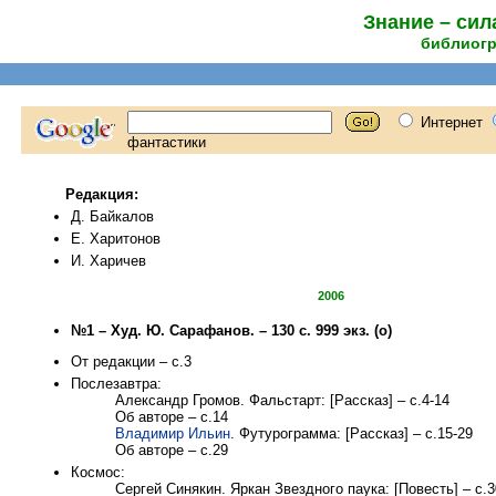
Знание – сил
библиогр
Редакция:
Д. Байкалов
Е. Харитонов
И. Харичев
2006
№1 – Худ. Ю. Сарафанов. – 130 с. 999 экз. (о)
От редакции – с.3
Послезавтра:
Александр Громов. Фальстарт: [Рассказ] – с.4-14
Об авторе – с.14
Владимир Ильин
. Футурограмма: [Рассказ] – с.15-29
Об авторе – с.29
Космос:
Сергей Синякин. Яркан Звездного паука: [Повесть] – с.3