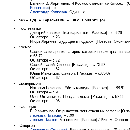
Евгений В. Харитонов. И Космос становится ближе...: 
Колпакове
) – с.
Александр Колпаков
. Один – с.
№3 – Худ. А. Гераскевич. – 130 с. 1 500 экз. (о)
Послезавтра
Дмитрий Казаков. Без вариантов: [Рассказ] – с.3-26
Об авторе – с.26
Игорь Харичев. Будущее в подарок: [Повесть; Окончание
Космос:
Сергей Слюсаренко. Старик, который не смотрел на зве
с.63-72
Об авторе – с.72
Сергей Палий. Сирена: [Рассказ] – с.73-82
Об авторе – с.82
Юрий Максимов. Символ: [Рассказ] – с.83-87
Об авторе – с.87
Эксперимент:
Наталья Резанова. Убить миледи: [Рассказ] – с.88-91
Об авторе – с.91
Олег Овчинников. Погода в доме: [Рассказ] – с.92-98
Об авторе – с.98
Наследие:
Е. Харитонов. Открыватель таинственных земель: [О ж
Леонида Платова
] – с.99
Леонид Платов
. Мгновение: [Рассказ] / Рис. А. Орлова 
Юморкон:
Александр Силецкий
. Все сказки до рассвета: [Рассказ]