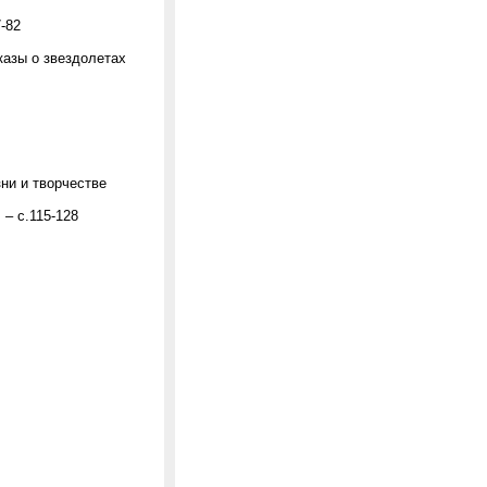
-82
казы о звездолетах
ни и творчестве
 – с.115-128