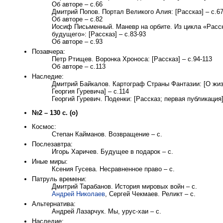
Об авторе – с.66
Дмитрий Попов. Портал Великого Алия: [Рассказ] – с.67
Об авторе – с.82
Иосиф Письменный. Маневр на орбите. Из цикла «Расс
будущего»: [Рассказ] – с.83-93
Об авторе – с.93
Позавчера:
Петр Ртищев. Воронка Хроноса: [Рассказ] – с.94-113
Об авторе – с.113
Hаследие:
Дмитрий Байкалов. Картограф Страны Фантазии: [О жиз
Георгия Гуревича] – с.114
Георгий Гуревич. Поденки: [Рассказ; первая публикация]
№2 – 130 с. (о)
Космос:
Степан Кайманов. Возвращение – с.
Послезавтра:
Игорь Харичев. Будущее в подарок – с.
Иные миры:
Ксения Гусева. Hесравненное право – с.
Патруль времени:
Дмитрий Тарабанов. История мировых войн – с.
Андрей Hиколаев
, Сергей Чекмаев. Реликт – с.
Альтернатива:
Андрей Лазарчук. Мы, урус-хаи – с.
Наследие: