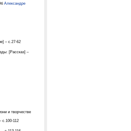
(Об
Александре
] – с.27-62
зды: [Рассказ] –
изни и творчестве
– с.100-112
 – с.113-116