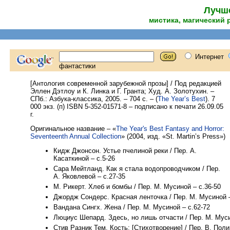
Лучше
мистика, магический 
[Антология современной зарубежной прозы] / Под редакцией
Эллен Дэтлоу и К. Линка и Г. Гранта; Худ. А. Золотухин. –
СПб.: Азбука-классика, 2005. – 704 с. – (
The Year’s Best
). 7
000 экз. (п) ISBN 5-352-01571-8 – подписано к печати 26.09.05
г.
Оригинальное название – «
The Year's Best Fantasy and Horror:
Seventeenth Annual Collection
» (2004, изд. «St. Martin’s Press»)
Кидж Джонсон. Устье пчелиной реки / Пер. А.
Касаткиной – с.5-26
Сара Мейтланд. Как я стала водопроводчиком / Пер.
А. Яковлевой – с.27-35
М. Рикерт. Хлеб и бомбы / Пер. М. Мусиной – с.36-50
Джордж Сондерс. Красная ленточка / Пер. М. Мусиной –
Вандана Сингх. Жена / Пер. М. Мусиной – с.62-72
Люциус Шепард. Здесь, но лишь отчасти / Пер. М. Муси
Стив Разник Тем. Кость: [Стихотворение] / Пер. В. Поли