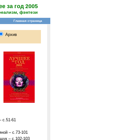
е за год 2005
реализм, фэнтези
 с.51-61
ной – с.73-101
щук – с.102-103