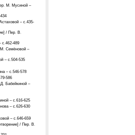
ер. М. Мусиной –
-434
Астаховой – с.435-
] / Пер. В.
 с.462-489
 М. Семёновой –
й – с.504-535
на – с.546-578
579-586
 Д. Бабейкиной –
иной – с.616-625
нова – с.626-630
овой – с.646-659
творение] / Пер. В.
-701