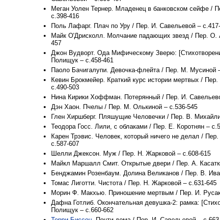
Меган Уолен Тернер. Младенец в банковском сейфе / П
с.398-416
Поль Лафарг. Плач по Уру / Пер. И. Савельевой – с.417
Майк О'Дрисколл. Молчание падающих звезд / Пер. О. 
457
Джон Вудворт. Ода Мифическому Зверю: [Стихотворение
Полищук – с.458-461
Паоло Бачигалупи. Девочка-флейта / Пер. М. Мусиной –
Кевин Брокмейер. Краткий курс истории мертвых / Пер.
с.490-503
Нина Кирики Хоффман. Потерянный / Пер. И. Савельево
Дэн Хаон. Пчелы / Пер. М. Олькиной – с.536-545
Глен Хиршберг. Пляшущие Человечки / Пер. В. Михайли
Теодора Госс. Лили, с облаками / Пер. Е. Коротнян – с.
Карен Трэвис. Человек, который ничего не делал / Пер.
с.587-607
Шелли Джексон. Муж / Пер. Н. Жарковой – с.608-615
Майкл Маршалл Смит. Открытые двери / Пер. А. Касатк
Бенджамин Розенбаум. Долина Великанов / Пер. В. Ива
Томас Лиготти. Чистота / Пер. Н. Жарковой – с.631-645
Морин Ф. Макхью. Приношение мертвым / Пер. И. Русак
Дафна Готлиб. Окончательная девушка-2: рамка: [Стихо
Полищук – с.660-662
Терри Биссон
. Почти дома / Пер. И. Савельевой – с.663