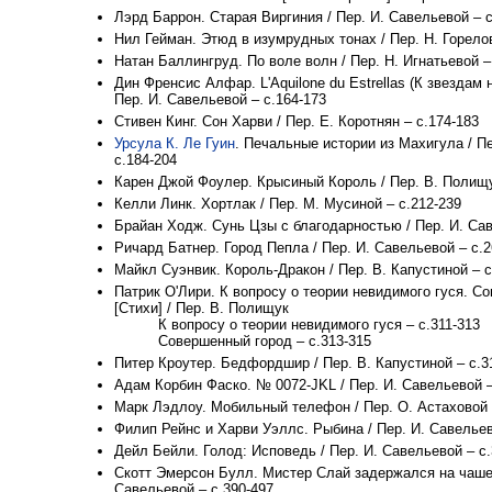
Лэрд Баррон. Старая Виргиния / Пер. И. Савельевой – с
Нил Гейман. Этюд в изумрудных тонах / Пер. Н. Горелов
Натан Баллингруд. По воле волн / Пер. Н. Игнатьевой –
Дин Френсис Алфар. L'Aquilone du Estrellas (К звездам 
Пер. И. Савельевой – с.164-173
Стивен Кинг. Сон Харви / Пер. Е. Коротнян – с.174-183
Урсула К. Ле Гуин
. Печальные истории из Махигула / П
с.184-204
Карен Джой Фоулер. Крысиный Король / Пер. В. Полищу
Келли Линк. Хортлак / Пер. М. Мусиной – с.212-239
Брайан Ходж. Сунь Цзы с благодарностью / Пер. И. Сав
Ричард Батнер. Город Пепла / Пер. И. Савельевой – с.2
Майкл Суэнвик. Король-Дракон / Пер. В. Капустиной – с
Патрик О'Лири. К вопросу о теории невидимого гуся. С
[Стихи] / Пер. В. Полищук
К вопросу о теории невидимого гуся – с.311-313
Совершенный город – с.313-315
Питер Кроутер. Бедфордшир / Пер. В. Капустиной – с.3
Адам Корбин Фаско. № 0072-JKL / Пер. И. Савельевой –
Марк Лэдлоу. Мобильный телефон / Пер. О. Астаховой 
Филип Рейнс и Харви Уэллс. Рыбина / Пер. И. Савельев
Дейл Бейли. Голод: Исповедь / Пер. И. Савельевой – с.
Скотт Эмерсон Булл. Мистер Слай задержался на чашеч
Савельевой – с.390-497