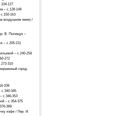
.104-127
а – с.128-149
 с.150-163
на воздушном змее) /
ер. В. Полищук –
к – с.205-211
ельевой – с.240-259
60-272
.273-310
овершенный город:
16-339
 с.340-345
– с.346-353
ой – с.354-375
376-389
ку кофе / Пер. И.