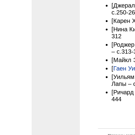
[Джерал
с.250-2
[Карен 
[Нина К
312
[Роджер
– с.313-
[Майкл 
[
Гаен У
[Уильям
Лапы – 
[Ричард
444