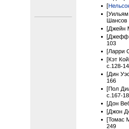
[
Нельсо
[Уильям
Шансов 
[Джейн 
[Джефф 
103
[Ларри 
[Кэт Ко
с.128-1
[Дин Уэ
166
[Пол Ди
с.167-1
[Дон Ве
[Джон Д
[Томас М
249