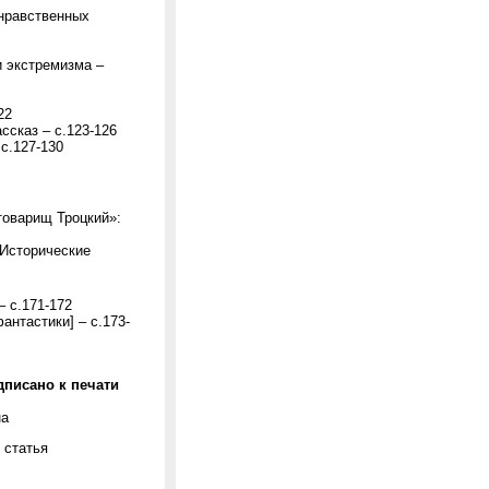
нравственных
и экстремизма –
22
ссказ – с.123-126
с.127-130
товарищ Троцкий»:
(Исторические
– с.171-172
антастики] – с.173-
подписано к печати
на
 статья