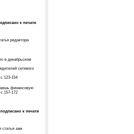
– подписано к печати
татья редактора
ло в декабрьском
бедителей сетевого
с.123-154
Даешь финансовую
с.157-172
 – подписано к печати
я статья зам.