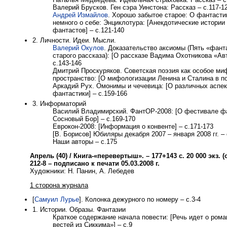
Валерий Брусков. Ген сэра Уинстона: Рассказ – с.117-1
Андрей Измайлов
. Хорошо забытое старое: О фантасти
немного о себе: Энциклотура: [Анекдотические истории
фантастов] – с.121-140
2. Личности. Идеи. Мысли.
Валерий Окулов
. Доказательство аксиомы (Пять «фант
старого рассказа): [О рассказе Вадима Охотникова «Ав
с.143-146
Дмитрий Проскуряков. Советская поэзия как особое ми
пространство: [О мифологизации Ленина и Сталина в по
Аркадий Рух. Омонимы и чечевица: [О различных аспек
фантастики] – с.159-166
3. Информаторий
Василий Владимирский. ФантОР-2008: [О фестивале фан
Сосновый Бор] – с.169-170
Еврокон-2008: [Информация о конвенте] – с.171-173
[В. Борисов] Юбиляры декабря 2007 – января 2008 гг. – 
Наши авторы – с.175
Апрель (40) / Книга-«перевертыш». – 177+143 с. 20 000 экз. (о
212-8 – подписано к печати 05.03.2008 г.
Художники: Н. Панин, А. Лебедев
1 сторона журнала
[
Самуил Лурье
]. Колонка дежурного по номеру – с.3-4
1. Истории. Образы. Фантазии
Краткое содержание начала повести: [Речь идет о рома
вестей из Сиккима»] – с.9