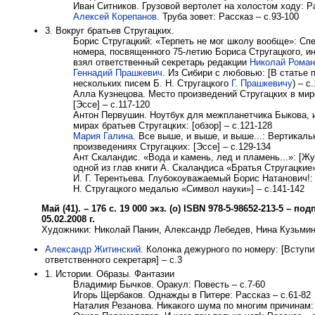
Иван Ситников. Грузовой вертолет на холостом ходу: Ра
Алексей Корепанов
. Труба зовет: Рассказ – с.93-100
3. Вокруг братьев Стругацких.
Борис Стругацкий: «Терпеть не мог школу вообще»: Сп
номера, посвященного 75-летию Бориса Стругацкого, и
взял ответственный секретарь редакции
Николай Роман
Геннадий Прашкевич
. Из Сибири с любовью: [В статье 
нескольких писем Б. Н. Стругацкого
Г. Прашкевичу
) – с
Алла Кузнецова. Место произведений Стругацких в мир
[Эссе] – с.117-120
Антон Первушин. Ноутбук для межпланетчика Быкова, 
мирах братьев Стругацких: [обзор] – с.121-128
Мария Галина
. Все выше, и выше, и выше...: Вертикал
произведениях Стругацких: [Эссе] – с.129-134
Ант Скаландис. «Вода и камень, лед и пламень...»: [Ж
одной из глав книги А. Скаландиса «Братья Стругацкие»
И. Г. Терентьева. Глубокоуважаемый Борис Натанович!:
Н. Стругацкого медалью «Символ науки»] – с.141-142
Май (41). – 176 с. 19 000 экз. (о) ISBN 978-5-98652-213-5 – по
05.02.2008 г.
Художники: Николай Панин, Александр Лебедев, Нина Кузьми
Александр Житинский
. Колонка дежурного по номеру: [Вступ
ответственного секретаря] – с.3
1. Истории. Образы. Фантазии
Владимир Бычков. Оракул: Повесть – с.7-60
Игорь Щербаков. Однажды в Питере: Рассказ – с.61-82
Наталия Резанова. Никакого шума по многим причинам: 