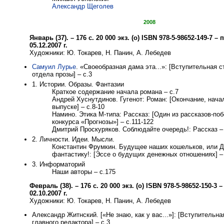
Александр Щеголев
2008
Январь (37). – 176 с. 20 000 экз. (о) ISBN 978-5-98652-149-7 
05.12.2007 г.
Художники: Ю. Токарев, Н. Панин, А. Лебедев
Самуил Лурье
. «Своеобразная дама эта...»: [Вступительная с
отдела прозы] – с.3
1. Истории. Образы. Фантазии
Краткое содержание начала романа – с.7
Андрей Хуснутдинов. Гугенот: Роман: [Окончание, нача
выпуске] – с.8-10
Намино. Этика М-типа: Рассказ: [Один из рассказов-по
конкурса «Прогнозы»] – с.111-122
Дмитрий Проскуряков. Соблюдайте очередь!: Рассказ – 
2. Личности. Идеи. Мысли.
Константин Фрумкин. Будущее наших кошельков, или 
фантастику!: [Эссе о будущих денежных отношениях] – 
3. Информаторий
Наши авторы – с.175
Февраль (38). – 176 с. 20 000 экз. (о) ISBN 978-5-98652-150-3
02.10.2007 г.
Художники: Ю. Токарев, Н. Панин, А. Лебедев
Александр Житнский. [«Не знаю, как у вас...»]: [Вступительна
главного редактора] – с.3