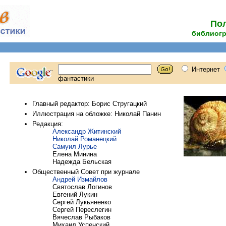
Пол
библиогр
Главный редактор: Борис Стругацкий
Иллюстрация на обложке: Николай Панин
Редакция:
Александр Житинский
Николай Романецкий
Самуил Лурье
Елена Минина
Надежда Бельская
Общественный Совет при журнале
Андрей Измайлов
Святослав Логинов
Евгений Лукин
Сергей Лукьяненко
Сергей Переслегин
Вячеслав Рыбаков
Михаил Успенский