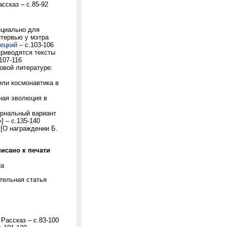
ссказ – с.85-92
ециально для
нтервью у мэтра
ецкий
– с.103-106
приводятся тексты
.107-116
овой литературе:
или космонавтика в
ьная эволюция в
урнальный вариант
] – с.135-140
 [О награждении Б.
дписано к печати
на
ительная статья
Рассказ – с.83-100