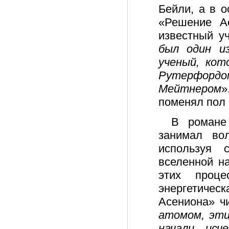
Бейли, а в 
«Решение А
известный у
был один и
ученый, ко
Рутерфорд
Мейтнером
»
поменял пол 
В романе
занимал во
используя 
вселенной н
этих проц
энергетиче
Асениона» ч
атомом, эт
начали исч