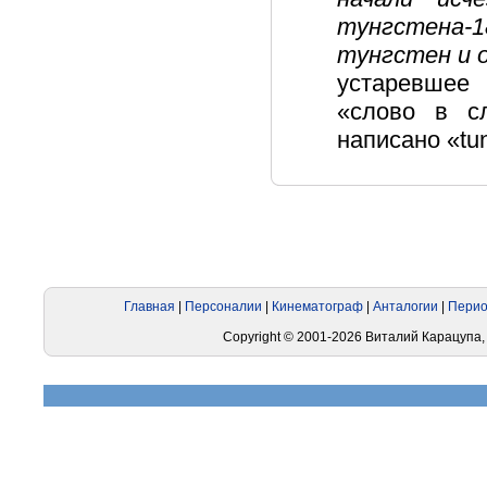
тунгстена-
тунгстен и 
устаревшее 
«слово в с
написано «tu