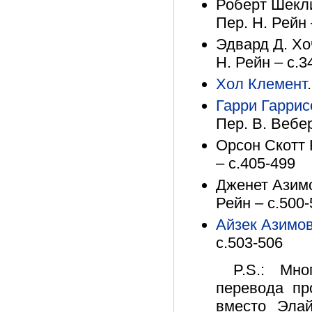
Роберт Шекли
Пер. Н. Рейн 
Эдвард Д. Хо
Н. Рейн – с.3
Хол Клемент
Гарри Гаррис
Пер. В. Вебер
Орсон Скотт К
– с.405-499
Дженет Азимов
Рейн – с.500
Айзек Азимо
с.503-506
P.S.: Мн
перевода пр
вместо Эла