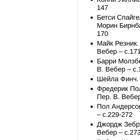
147
Бетси Спайг
Морин Бирнбау
170
Майк Резник.
Вебер – с.17
Барри Молзбе
В. Вебер – с.
Шейла Финч. П
Фредерик Пол
Пер. В. Вебер
Пол Андерсон
– с.229-272
Джордж Зебро
Вебер – с.27