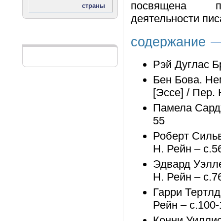
посвящена пя
деятельности пис
содержание
Реклама
Рэй Дуглас Б
Бен Бова. Не
[Эссе] / Пер. 
Памела Сардже
55
Роберт Сильв
Н. Рейн – с.5
Эдвард Уэлле
Н. Рейн – с.7
Гарри Тертлда
Рейн – с.100
Конни Уиллис.