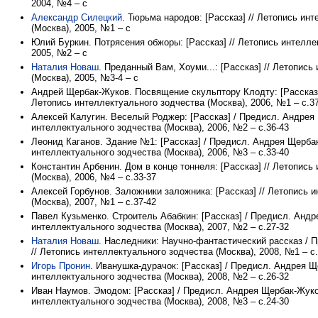
2004, №4 – с
Александр Силецкий
. Тюрьма народов: [Рассказ] // Летопись ин
(Москва), 2005, №1 – с
Юлий Буркин. Потрясения обжоры: [Рассказ] // Летопись интелле
2005, №2 – с
Наталия Новаш
. Преданный Вам, Хоуми...: [Рассказ] // Летопись
(Москва), 2005, №3-4 – с
Андрей Щербак-Жуков. Посвящение скульптору Клодту: [Рассказ]
Летопись интеллектуального зодчества (Москва), 2006, №1 – с.3
Алексей Калугин. Веселый Роджер: [Рассказ] / Предисл. Андрея
интеллектуального зодчества (Москва), 2006, №2 – с.36-43
Леонид Каганов. Здание №1: [Рассказ] / Предисл. Андрея Щерба
интеллектуального зодчества (Москва), 2006, №3 – с.33-40
Константин Арбенин. Дом в конце тоннеля: [Рассказ] // Летопись
(Москва), 2006, №4 – с.33-37
Алексей Горбунов. Заложники заложника: [Рассказ] // Летопись 
(Москва), 2007, №1 – с.37-42
Павел Кузьменко. Строитель Абабкин: [Рассказ] / Предисл. Андр
интеллектуального зодчества (Москва), 2007, №2 – с.27-32
Наталия Новаш
. Наследники: Научно-фантастический рассказ /
// Летопись интеллектуального зодчества (Москва), 2008, №1 – с.
Игорь Пронин
. Иванушка-дурачок: [Рассказ] / Предисл. Андрея Щ
интеллектуального зодчества (Москва), 2008, №2 – с.26-32
Иван Наумов. Эмодом: [Рассказ] / Предисл. Андрея Щербак-Жуко
интеллектуального зодчества (Москва), 2008, №3 – с.24-30