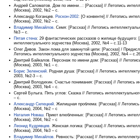
Андрей Саломатов. Дом по имени...: [Рассказ] // Летопись интел
(Москва), 2002, №2 – с.
Александр Коганцев.
Роскон-2002
: [О конвенте] // Летопись инт
(Москва), 2002, №2 – с.
Владимир Михайлов
. Семя: [Рассказ] // Летопись интеллектуаль
№3 – с.
Пятая стена
: 29 фантастических рассказов о жилище будущего: [
интеллектуального зодчества (Москва), 2002, №4 – с.11-13
Олег Дивов. Закон лома для замкнутой цепи: [Рассказ] / Предис
Летопись интеллектуального зодчества (Москва), 2002, №4 – с.2
Дмитрий Байкалов. Персонаж по имени дом: [Рассказ] // Летопис
(Москва), 2003, №1 – с.
Борис Зеленский
. Родная душа: [Рассказ] // Летопись интеллект
2003, №2-3 – с.
Дмитрий Володихин. Счастье понимания: [Рассказ] // Летопись и
(Москва), 2003, №4 – с.
Сергей Булыга. Пять углов: Сказка // Летопись интеллектуальног
– с.
Александр Силецкий
. Жилищная проблема: [Рассказ] // Летопис
(Москва), 2004, №2 – с
Наталия Новаш
. Приют влюбленных: [Рассказ] // Летопись интел
(Москва), 2004, №2 – с
Леонид Кудрявцев
. Женская логика: [Рассказ] // Летопись интел
(Москва), 2004, №3 – с
Владимир Михайлов
. Ревность: [Рассказ] // Летопись интеллект