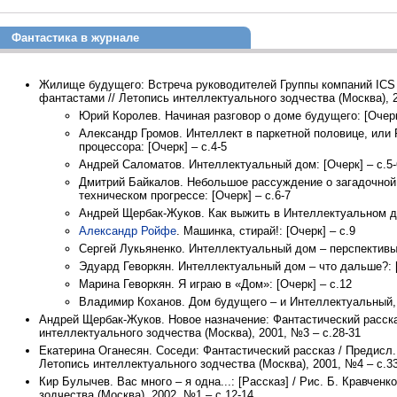
Фантастика в журнале
Жилище будущего: Встреча руководителей Группы компаний ICS
фантастами // Летопись интеллектуального зодчества (Москва), 2
Юрий Королев. Начиная разговор о доме будущего: [Очерк]
Александр Громов. Интеллект в паркетной половице, или
процессора: [Очерк] – с.4-5
Андрей Саломатов. Интеллектуальный дом: [Очерк] – с.5-
Дмитрий Байкалов. Небольшое рассуждение о загадочной 
техническом прогрессе: [Очерк] – с.6-7
Андрей Щербак-Жуков. Как выжить в Интеллектуальном до
Александр Ройфе
. Машинка, стирай!: [Очерк] – с.9
Сергей Лукьяненко. Интеллектуальный дом – перспективы 
Эдуард Геворкян. Интеллектуальный дом – что дальше?: [
Марина Геворкян. Я играю в «Дом»: [Очерк] – с.12
Владимир Коханов. Дом будущего – и Интеллектуальный, и
Андрей Щербак-Жуков. Новое назначение: Фантастический расска
интеллектуального зодчества (Москва), 2001, №3 – с.28-31
Екатерина Оганесян. Соседи: Фантастический рассказ / Предисл
Летопись интеллектуального зодчества (Москва), 2001, №4 – с.3
Кир Булычев. Вас много – я одна...: [Рассказ] / Рис. Б. Кравченк
зодчества (Москва), 2002, №1 – с.12-14