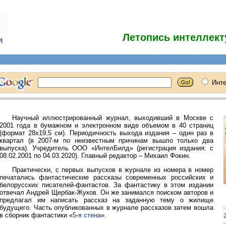
Летопись интеллект
Научный иллюстрированный журнал, выходивший в Москве с
2001 года в бумажном и электронном виде объемом в 40 страниц
(формат 28х19,5 см). Периодичность выхода издания – один раз в
квартал (в 2007-м по неизвестным причинам вышло только два
выпуска). Учредитель ООО «ИнтелБилд» (регистрация издания: с
08.02.2001 по 04.03.2020). Главный редактор – Михаил Фокин.
Практически, с первых выпусков в журнале из номера в номер
печатались фантастические рассказы современных российских и
белорусских писателей-фантастов. За фантастику в этом издании
отвечал Андрей Щербак-Жуков. Он же занимался поиском авторов и
предлагал им написать рассказ на заданную тему о жилище
будущего. Часть опубликованных в журнале рассказов затем вошла
в сборник фантастики «
5-я стена
».