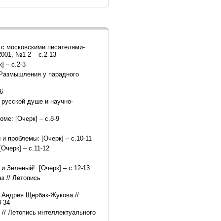
 с московскими писателями-
001, №1-2 – с.2-13
 – с.2-3
 Размышления у парадного
6
русской душе и научно-
ме: [Очерк] – с.8-9
и проблемы: [Очерк] – с.10-11
Очерк] – с.11-12
 Зеленый!: [Очерк] – с.12-13
з // Летопись
. Андрея Щербак-Жукова //
3-34
о // Летопись интеллектуального