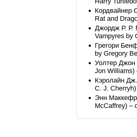
Harry Turtled
Кордвайнер С
Rat and Drago
Джордж Р. Р. 
Vampyres by G
Грегори Бенфо
by Gregory Be
Уолтер Джон 
Jon Williams)
Кэролайн Дж.
C. J. Cherryh)
Энн Маккефри
McCaffrey) – 