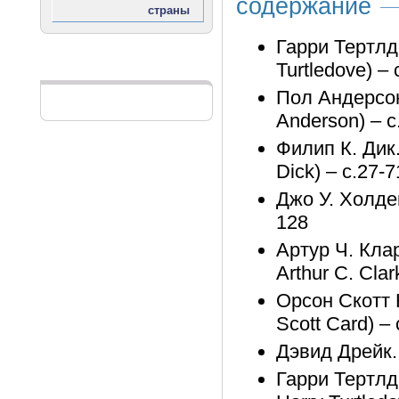
содержание
Гарри Тертлда
Turtledove) – 
Реклама
Пол Андерсон
Anderson) – с
Филип К. Дик.
Dick) – с.27-7
Джо У. Холде
128
Артур Ч. Кла
Arthur C. Clar
Орсон Скотт 
Scott Card) –
Дэвид Дрейк.
Гарри Тертлда