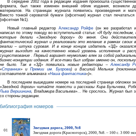
В середине 2002 года в редакции издания произошла существенная
формата, был также изменен внешний облик издания, возникли др
материалов. На страницах журнала появились произведения и мат
Вместо тонкой сероватой бумаги (офсетная) журнал стал печататься
(офсетная №1).
Новый главный редактор
Александр Ройфе
(он же разработал и
написал по этому поводу во вступительной статье: «
Я буду последним,
которые делали «Звездную дорогу» до меня. Они действител
фантастический журнал и реализовали это желание в рамках своих 
реалии – штука суровая. И в конце концов издатель «3Д» оказалс
журнал выходит на качественно новый уровень исполнения и расп
существование . Первый вариант неумолимо влек за собой радикальн
бизнес-концепции издания. И все-таки был избран именно он, посколь
не было. Так в «ЗД» появились новые редакторы –
Александр Р
«
Странник
» и
Премии им. Бугрова
) и Василий Мельник (поклонн
составителя альманаха «
Наша фантастика
»)
».
В последнем вышедшем номере на последней странице обложки зн
«Звездной дороги» читайте повести и рассказы Кира Булычева, Роб
Льва Вершинина
, Владимира Васильева
»... Не срослось. Журнал был з
со стороны редакции.
библиография номеров
Звездная дорога, 2000, №8
01
Звездная дорога (Красногорск), 2000, №8. – 160 с. 3 000 экз.