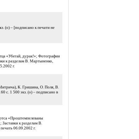
кз. (о) – [подписано к печати не
тца «Убегай, дурак!»; Фотографии
вки к разделам В. Мартыненко,
5.2002 г.
итрича), К. Гришина, О. Поля, В.
0 с. 1 500 экз. (о) – подписано в
бертса «Проштемпелеваны
 Заставки к разделам В.
 печать 06.09.2002 г.