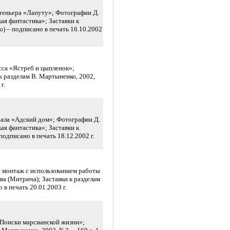
ртеньера «Лапуту»; Фотографии Д.
ая фантастика»; Заставки к
(о) – подписано в печать 16.10.2002
сса «Ястреб и цыпленок»;
к разделам В. Мартыненко, 2002,
г.
брала «Адский дом»; Фотографии Д.
ая фантастика»; Заставки к
 подписано в печать 18.12.2002 г.
й монтаж с использованием работы
ва (Митрича); Заставки к разделам
о в печать 20.01.2003 г.
 «Поиски марсианской жизни»;