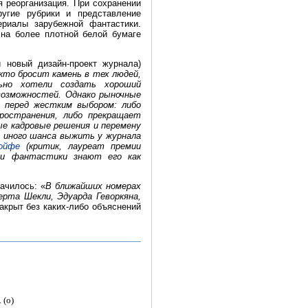
 реорганизация. При сохранении
угие рубрики и представление
ериалы зарубежной фантастики.
 на более плотной белой бумаге
 новый дизайн-проект журнала)
 кто бросит камень в тех людей,
ьно хотели создать хороший
возможностей. Однако рыночные
я перед жестким выбором: либо
ространения, либо прекращает
ые кадровые решения и перемену
ку иного шанса выжить у журнала
ойфе
(критик, лауреат премии
ики фантастики знают его как
ачилось: «
В ближайших номерах
ерта Шекли, Эдуарда Геворкяна,
акрыт без каких-либо объяснений
 (о)