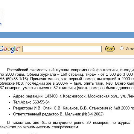
Российский ежемесячный журнал современной фантастики, выходи
по 2003 годы. Объем журнала – 160 страниц, тираж - от 1 500 до 3 000
А5 (60х88 1/16). Примечательно, что первый номер, вышедший в 2000 г
обложке №8, последний же в 2003-м – был, опять таки, №8. Всего бы
37 номеров, уместившиеся в 32 книжечки (часть номеров была сдвоенной
Адрес редакции: 143400, г. Красногорск, Московская обл., ул. Лен
Тел./факс 563-55-54
Редакторы И.В. Огай, С.В. Кабанов, В.В. Станкович (с №8 2000 п
Ответственный редактор В. Мельник (№3-4 2002)
В таком составе было выпущено ровно 20 номеров, но журнал в
закрытия по экономическим соображениям.