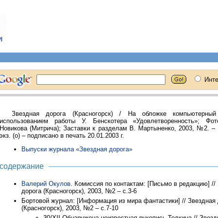
Звездная дорога (Красногорск) / На обложке компьютерны
использованием работы У. Бенскотера «Удовлетворенность»; Фо
Новикова (Митрича); Заставки к разделам В. Мартыненко, 2003, №2. – 
экз. (о) – подписано в печать 20.01.2003 г.
Выпуски журнала «Звездная дорога»
содержание
Валерий Окулов
. Комиссия по контактам: [Письмо в редакцию] //
дорога (Красногорск), 2003, №2 – с.3-6
Бортовой журнал: [Информация из мира фантастики] // Звездная
(Красногорск), 2003, №2 – с.7-10
30/XII Обнаружена неизвестная рукопись Толкина // Звезд