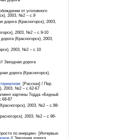
вобождении от уголовного
к), 2003, №2 – с.9
я дорога (Красногорск), 2003,
горск), 2003, №2 – с.9-10
дорога (Красногорск), 2003,
рск), 2003, №2 – с.10
// Звездная дорога
ная дорога (Красногорск),
атериализм
: [Рассказ] / Пер.
, 2003, №2 – с.62-67
рагмент картины Тодда «Бедный
с.68-87
(Красногорск), 2003, №2 – с.88-
расногорск), 2003, №2 – с.98-
просто по инерции»: [Интервью
ионов
// Звездная дорога