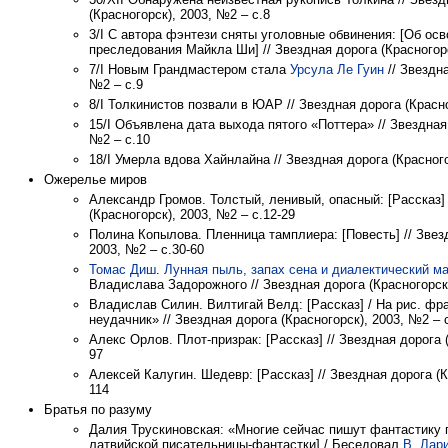
(Красногорск), 2003, №2 – с.8
3/I С автора фэнтези сняты уголовные обвинения: [Об ос
преследования Майкла Ши] // Звездная дорога (Красногорс
7/I Новым Грандмастером стала
Урсула Ле Гуин
// Звездна
№2 – с.9
8/I Толкинистов позвали в ЮАР // Звездная дорога (Красно
15/I Объявлена дата выхода пятого «Поттера» // Звездная 
№2 – с.10
18/I Умерла вдова Хайнлайна // Звездная дорога (Красного
Ожерелье миров
Александр Громов. Толстый, ленивый, опасный: [Рассказ] 
(Красногорск), 2003, №2 – с.12-29
Полина Копылова. Пленница тамплиера: [Повесть] // Звезд
2003, №2 – с.30-60
Томас Диш
.
Лунная пыль, запах сена и диалектический м
Владислава Задорожного // Звездная дорога (Красногорск)
Владислав Силин. Вилтигай Велд: [Рассказ] / На рис. ф
неудачник» // Звездная дорога (Красногорск), 2003, №2 – 
Алекс Орлов. Плот-призрак: [Рассказ] // Звездная дорога 
97
Алексей Калугин. Шедевр: [Рассказ] // Звездная дорога (К
114
Братья по разуму
Далия Трускиновская: «Многие сейчас пишут фантастику 
латвийской писательницы-фантастки] / Беседовал
В. Лар