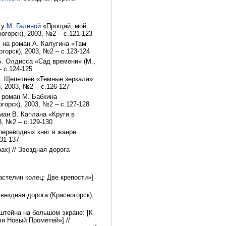
игу
М. Галиной
«Прощай, мой
ногорск), 2003, №2 – с.121-123
. на роман А. Калугина «Там
огорск), 2003, №2 – с.123-124
Б. Олдисса «Сад времени» (М.,
– с.124-125
 В. Щепетнев «Темные зеркала»
), 2003, №2 – с.126-127
 роман М. Бабкина
огорск), 2003, №2 – с.127-128
ман В. Каплана «Круги в
3, №2 – с.129-130
ереводных книг в жанре
131-137
ах] // Звездная дорога
стелин колец: Две крепости»]
Звездная дорога (Красногорск),
тейна на большом экране: [К
и Новый Прометей»] //