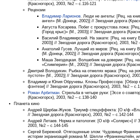
(Красногорск), 2003, №2 – с.116-121
Рецензии
Владимир Ларионов
. Люди не ангелы: [Рец. на кн
ангел» (М.-Донецк, 2002)] // Звездная дорога (Крас
Августа Косарева. Побег с прокрустова ложа: [Рец
(Город крыс)» (М., 2003)] // Звездная дорога (Красн
Василий Владимирский. На закате: [Рец. на книгу 
2003)] // Звездная дорога (Красногорск), 2003, №2 
Анатолий Гусев. Лучший из миров: [Рец. на книгу
(М.-Донецк, 2002)] // Звездная дорога (Красногорск
Маша Звездецкая. Волшебник на доверии: [Рец. на
«Слимперия» (М., 2002)] // Звездная дорога (Красн
Дмитрий Володихин. Рыбка на отмелях мрака: [Рец. на ро
пустоте» (М., 2002)] // Звездная дорога (Красногорск), 200
Владимир и Юлия Обручевы. Клоны Профессора: [Обзор п
фэнтези] // Звездная дорога (Красногорск), 2003, №2 – с.
Роман Арбитман
. Стрельба в четыре руки: [Эссе о соавтор
(Красногорск), 2003, №2 – с.138-140
Планета кино
Андрей Щербак-Жуков. Триумф спецэффекта: [О к/ф «Вла
// Звездная дорога (Красногорск), 2003, №2 – с.142-144
Андрей Летаев. Норма и патология: [О к/ф «Солярис»] // 
2003, №2 – с.144-145
Сергей Бережной. Отягощенные злом: Чудовище Франкенш
истории экранизаций романа М. Шелли «Франкенштейн, ил