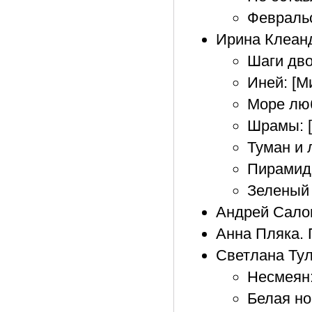
Февральс
Ирина Клеан
Шаги дво
Иней: [М
Море люб
Шрамы: [
Туман и 
Пирамида
Зеленый 
Андрей Салом
Анна Пляка. 
Светлана Ту
Несмеян:
Белая ноч