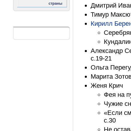
Дмитрий Ивано
Тимур Максют
Кирилл Бере
Реклама
Серебрян
Кундалини
Александр Се
с.19-21
Ольга Перегуд
Марита Зотов
Женя Крич
Фея на пу
Чужие сн
«Если см
с.30
Не остав