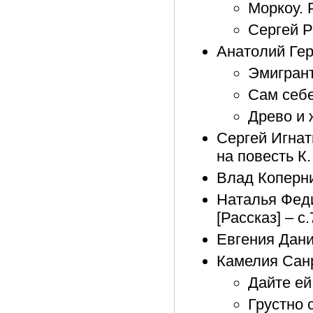
Моркоу. 
Сергей Р
Анатолий Ге
Эмигрант:
Сам себе 
Древо и ж
Сергей Игнат
на повесть К
Влад Копернин
Наталья Феди
[Рассказ] – с
Евгения Дани
Камелия Сан
Дайте ей
Грустно с