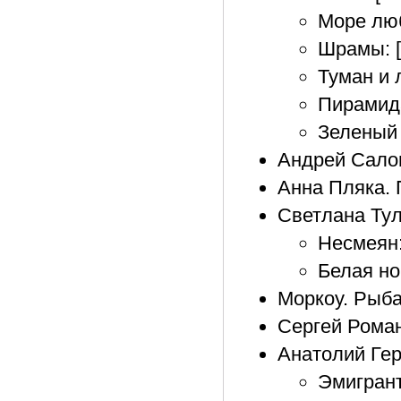
Море люб
Шрамы: [
Туман и 
Пирамида
Зеленый 
Андрей Салом
Анна Пляка. 
Светлана Ту
Несмеян:
Белая но
Моркоу. Рыба
Сергей Роман
Анатолий Ге
Эмигрант