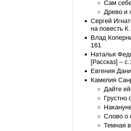
Сам себе 
Древо и 
Сергей Игнат
на повесть К
Влад Копернин
161
Наталья Феди
[Рассказ] – с
Евгения Дани
Камелия Сан
Дайте ей
Грустно с
Накануне
Слово о 
Темная в