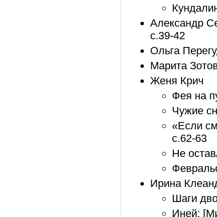
Кундалини
Александр Се
с.39-42
Ольга Перегуд
Марита Зотов
Женя Крич
Фея на пу
Чужие сн
«Если см
с.62-63
Не остав
Февральс
Ирина Клеан
Шаги дво
Иней: [М