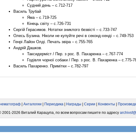
Судний день – с.712-717
Василь Трубай
Яма – с.719-725
Кінець світу – с.726-731
Сергій Герасимов. Нотатки зниклого безвісті – с.733-747
Олесь Бузина. Ніколи не купуйте речі в секонд-хенді – с.749-753
Генрі Лайон Олді. Печать звіра – с.755-765
Андрій Дашков.
Таксидерміст / Пер. з рос. В. Пахаренка – с.767-774
Годівля чорної собаки / Пер. з рос. В. Пахаренка – с.775-7
Василь Пахаренко. Примітки – с.782-797