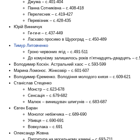
Джума – с.401-404
Панна Сотниківна – с.408-418
Перелесник – с.419-427
Перевізник – с.428-435
Юрій Винничук
Ги-ги-и – с.437-449
Ласкаво просимо в Щуроград – с.450-489
Тимур Литовченко
Гроно червоних ягід – с.491-511
До комунізму залишилось років п’ятнадцять-двадцять – с.
Володимир Коскін. Астральний хаос – с.593-599
Марина Ломонос. Жінкозвір – с.601-607
Володимир Єременко. Володіння молодого князя – с.609-621
Станіслав Стеценко
Монстр – с.623-678
Сенсація – с.679-682
Малюк – винищувач шпигунів – с.683-687
Євген Баран
Монолог небіжчика – с.689-690
Убивця – с.690-691
Вовкулака – с.691
Олександр Жовна
Партитура на могильному камені – с.693-711