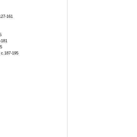
127-161
5
-181
85
 с.187-195