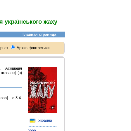
я українського жаху
: Асоціація
вказано] (п)
ова] – с.3-4
Украина