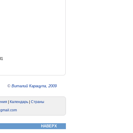
81
©
Виталий Карацупа, 2009
НАВЕРХ