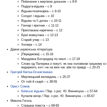
Побачення з мертвою донькою – с.8-9
Подруга-відьма – с.9
Відьма-позичкарка – с.9-10
Солдат і відьма – с.10
Відьма та її дочка – с.10-11
Гончар і яретник – с.11-12
Приплакана наречена – с.12
Брат-вовкулака – с.12-13
Старий упир – с.13
Холера – с.14
Давня українська література
[Передмова] – с.15-16
Мандрівка Богородиці по пеклі – с.17-19
Слово од Патерика о покуті, як она чоловікові грішному єс
видержить хоч і не на віки час аби по правді – с.20-23
Григорій Квітка-Основ’яненко
Мертвецький великдень – с.25-37
От тобі й скарб – с.38-55
Орест Сомов
Київські відьми
/ Пер. з рос. Ю. Винничука – с.57-64
Купалів вечір / Пер. з рос. Ю. Винничука – с.65-67
Микола Гоголь
Страшна помста – с.69-93