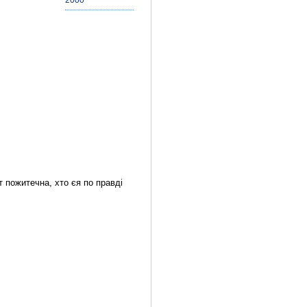
2000
т пожитечна, хто єя по правді