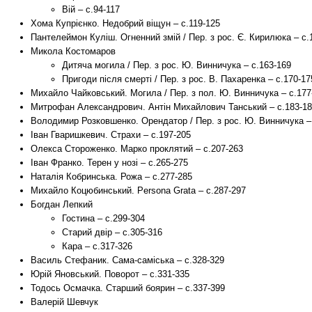
Вій – с.94-117
Хома Купрієнко. Недобрий віщун – с.119-125
Пантелеймон Куліш. Огненний змій / Пер. з рос. Є. Кирилюка – с.
Микола Костомаров
Дитяча могила / Пер. з рос. Ю. Винничука – с.163-169
Пригоди після смерті / Пер. з рос. В. Пахаренка – с.170-17
Михайло Чайковський. Могила / Пер. з пол. Ю. Винничука – с.177
Митрофан Александрович. Антін Михайлович Танський – с.183-1
Володимир Розковшенко. Орендатор / Пер. з рос. Ю. Винничука –
Іван Гваришкевич. Страхи – с.197-205
Олекса Стороженко. Марко проклятий – с.207-263
Іван Франко. Терен у нозі – с.265-275
Наталія Кобринська. Рожа – с.277-285
Михайло Коцюбинський. Persona Grata – с.287-297
Богдан Лепкий
Гостина – с.299-304
Старий двір – с.305-316
Кара – с.317-326
Василь Стефаник. Сама-саміська – с.328-329
Юрій Яновський. Поворот – с.331-335
Тодось Осмачка. Старший боярин – с.337-399
Валерій Шевчук