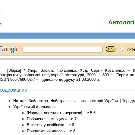
Антологі
[Збірка] / Упор. Василь Пахаренко, Худ. Сергій Козаченко. – К.
підтримки української популярної літератури, 2000. – 800 с. [Тираж не 
ISBN 966-7686-02-7 – підписано до друку 21.08.2000 р.
содержание
Наталія Заболотна. Найстрашніша книга в історії України: [Передм
Український фольклор
[Народні легенди та перекази] – с.5-6
Побачення з мерцями – с.7
В гостях у покійника – с.8
Приплаканий чоловік – с.8