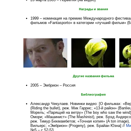
Награды и звания
1999 – номинация на премию Международного фестива
фильмов «Fantasporto» в категории «лучший фильм» (
Другие названия фильма
2005 – Эмбрион – Россия
Библиография
Александр Чекулаев. Новинки видео: [О фильмах: «Ве
(Riding the bullet), реж. Мик Гаррис; «13-й район» (Banlie
Морель; «Парящий на ветру» (The boy who saw the wind)
Омори; «Машинист» (The Mashinist), реж. Брэд Андерсо
реж. Тимур Бекмамбетов; «Точная копия» (A ton image),
Вильерс; «Эмбрион» (Progeny), реж. Брайан Юзна] //
Ми
№5 – с.52-53