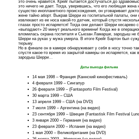
это очень нравится. Крейг пытается достучаться до здравомы
это ничего не дает. Тогда, уверившись, что его любящая жена 
существо инопланетного происхождения, он уговаривает докт
жене тайно аборт. Выкрав Шерри из госпитальной палаты, они
извлекают из ее носа какой-то датчик, который спустя несколь
глазах просто испаряется! Тогда они делают Шерри кесарево 
«выпадают» 20 минут реального времени! Когда же в операци
вломилась охрана госпиталя и Сьюзан Ламарше, зародыш не б
Шерри на руках у мужа умерла. В итоге Крейг Бартон был суж
тюрьму.
Но в финале он в камере обнаруживает у себя в носу точно так
спустя какое-то время из закрытой камеры он испаряется, как 
зародыш Шерри…
Даты выхода фильма
14 мая 1998 – Франция (Каннский кинофестиваль)
4 февраля 1999 – Сингапур
26 февраля 1999 – (Fantasporto Film Festival)
30 марта 1999 – США
13 апреля 1999 – США (на DVD)
7 июля 1999 – Аргентина (на видео)
23 сентября 1999 – Швеция (Fantastisk Film Festival Lun
3 января 2000 – Германия (на видео)
23 февраля 2000 – Испания (на видео)
1 мая 2000 – Великобритания (на DVD)
26 марта 2003 – Норвегия (на видео)