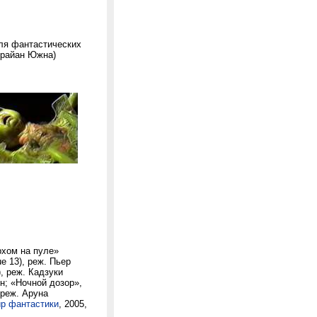
ля фантастических
Брайан Южна)
рхом на пуле»
ue 13), реж. Пьер
, реж. Кадзуки
н; «Ночной дозор»,
 реж. Аруна
р фантастики
, 2005,