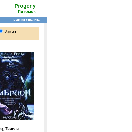
Progeny
Потомок
a), Тимили