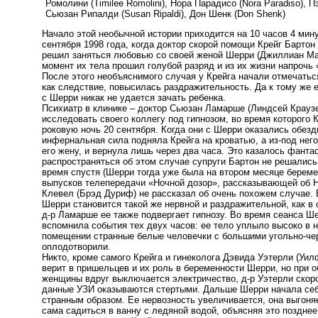
Ромолини (Timilee Romolini), Нора Парадисо (Nora Paradiso), Пэ
Сьюзан Рипалди (Susan Ripaldi), Дон Шенк (Don Shenk)
Начало этой необычной истории приходится на 10 часов 4 мин
сентября 1998 года, когда доктор скорой помощи Крейг Бартон
решил заняться любовью со своей женой Шерри (Джиллиан Мак
момент их тела прошил голубой разряд и из их жизни напрочь 
После этого необъяснимого случая у Крейга начали отмечатьс
как следствие, повысилась раздражительность. Да к тому же ег
с Шерри никак не удается зачать ребенка.
Психиатр в клинике – доктор Сьюзан Ламарше (Линдсей Крауз
исследовать своего коллегу под гипнозом, во время которого 
роковую ночь 20 сентября. Когда они с Шерри оказались обез
инфернальная сила подняла Крейга на кроватью, а из-под него
его жену, и вернула лишь через два часа. Это казалось фантас
распространяться об этом случае супруги Бартон не решались
время спустя (Шерри тогда уже была на втором месяце береме
выпусков телепередачи «Ночной дозор», рассказывающей об 
Клевел (Брэд Дуриф) не рассказал об очень похожем случае. 
Шерри становится такой же нервной и раздражительной, как в 
д-р Ламарше ее также подвергает гипнозу. Во время сеанса Ш
вспомнила события тех двух часов: ее тело уплыло высоко в не
помещении странные белые человечки с большими угольно-че
оплодотворили.
Никто, кроме самого Крейга и гинеколога Дэвида Уэтерли (Уил
верит в пришельцев и их роль в беременности Шерри, но при 
женщины вдруг выключается электричество, д-р Уэтерли скор
данные УЗИ оказываются стертыми. Дальше Шерри начала се
странным образом. Ее нервозность увеличивается, она выгоня
сама садиться в ванну с ледяной водой, объясняя это позднее 