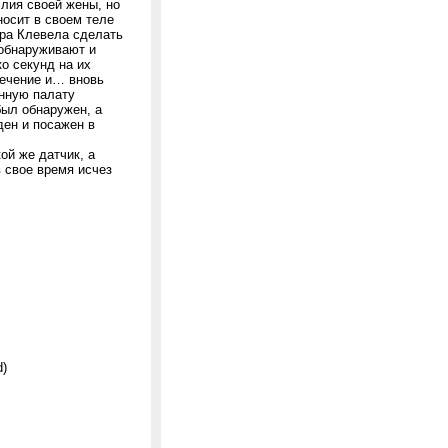
слия своей жены, но
носит в своем теле
ора Клевела сделать
 обнаруживают и
ко секунд на их
сечение и… вновь
онную палату
ыл обнаружен, а
ден и посажен в
ой же датчик, а
в свое время исчез
d)