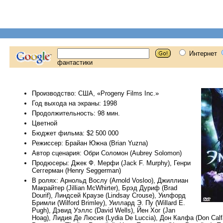
Производство: США, «Progeny Films Inc.»
Год выхода на экраны: 1998
Продолжительность: 98 мин.
Цветной
Бюджет фильма: $2 500 000
Режиссер: Брайан Южна (Brian Yuzna)
Автор сценария: Обри Соломон (Aubrey Solomon)
Продюсеры: Джек Ф. Мерфи (Jack F. Murphy), Генри
Сеггерман (Henry Seggerman)
В ролях: Арнольд Вослу (Arnold Vosloo), Джиллиан
Макрайтер (Jillian McWhirter), Брэд Дуриф (Brad
Dourif), Линдсей Краузе (Lindsay Crouse), Уилфорд
Бримли (Wilford Brimley), Уиллард Э. Пу (Willard E.
Pugh), Дэвид Уэллс (David Wells), Йен Хог (Jan
Hoag), Лидия Де Люсия (Lydia De Luccia), Дон Калфа (Don Calf