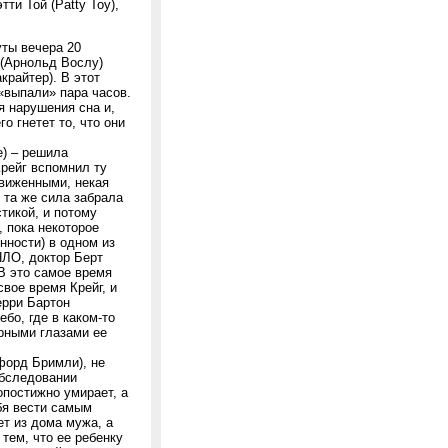
тти Той (Patty Toy),
уты вечера 20
 (Арнольд Вослу)
райтер). В этот
«выпали» пара часов.
я нарушения сна и,
о гнетет то, что они
е) – решила
Крейг вспомнил ту
движенными, некая
 та же сила забрала
тикой, и потому
, пока некоторое
нности) в одном из
НЛО, доктор Берт
В это самое время
свое время Крейг, и
ерри Бартон
бо, где в каком-то
рными глазами ее
форд Бримли), не
обследовании
опостижно умирает, а
бя вести самым
ет из дома мужа, а
тем, что ее ребенку