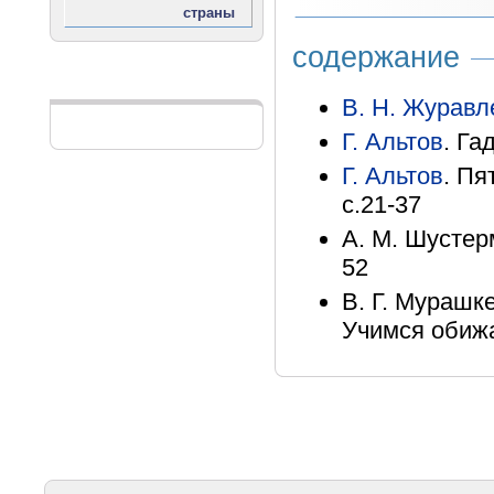
содержание
Реклама
В. Н. Журавл
Г. Альтов
. Га
Г. Альтов
. Пя
с.21-37
А. М. Шустерм
52
В. Г. Мурашк
Учимся обижат