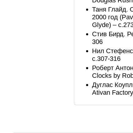
Douglas Rushk
Таня Глайд. 
2000 год (Pa
Glyde) – с.27
Стив Бирд. Ре
306
Нил Стефенсо
с.307-316
Роберт Антон
Clocks by Rob
Дуглас Коупл
Ativan Factor