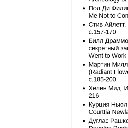
Пол Ди Филип
Me Not to Com
Стив Айлетт. 
с.157-170
Билл Драммон
секретный зав
Went to Work 
Мартин Милл
(Radiant Flow
с.185-200
Хелен Мид. И
216
Курция Ньюлэ
Courttia Newl
Дуглас Рашко