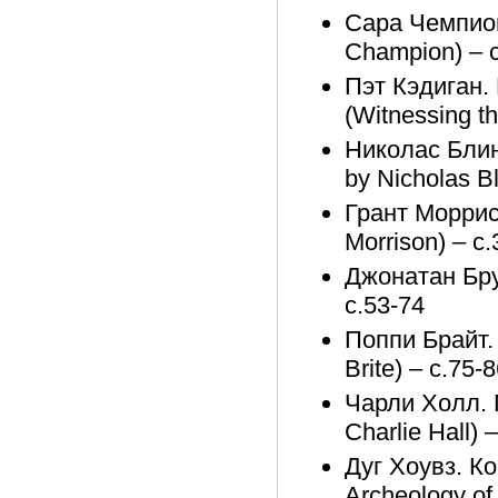
Сара Чемпион
Champion) – с
Пэт Кэдиган.
(Witnessing t
Николас Блин
by Nicholas Bl
Грант Моррисо
Morrison) – с.
Джонатан Брук
с.53-74
Поппи Брайт. 
Brite) – с.75-
Чарли Холл. 
Charlie Hall) 
Дуг Хоувз. К
Archeology of