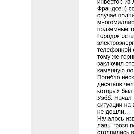
инвестор из
Франдсен) со
случае подпи
многомиллио
подземные т
Городок оста
электроэнерг
телефонной с
тому же горн
заключил это
каменную ло
Погибло нес
десятков чел
которых был
Уэбб. Начал 
ситуации на 
не дошли…
Началось изв
лавы грозя 
столпились в