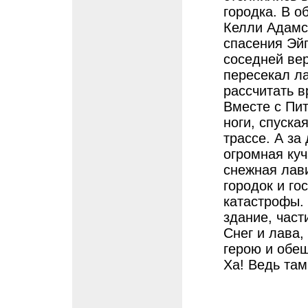
городка. В о
Келли Адамс
спасения Эйп
соседней ве
пересекал ла
рассчитать 
Вместе с Пит
ноги, спуска
трассе. А з
огромная куч
снежная лави
городок и го
катастрофы. 
здание, част
Снег и лава,
герою и обещ
Ха! Ведь там