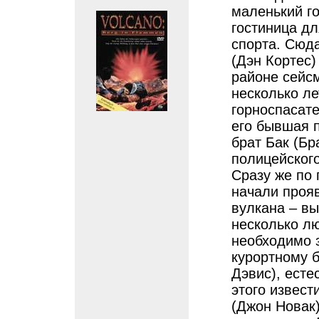
маленький г
гостиница д
спорта. Сюд
(Дэн Кортес)
районе сейсм
несколько ле
горноспасате
его бывшая 
брат Бак (Бр
полицейского
Сразу же по
начали проя
вулкана – вы
несколько л
необходимо з
курортному б
Дэвис), есте
этого извес
(Джон Новак)