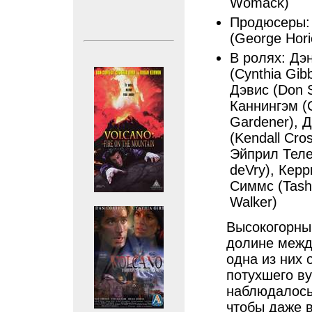
Womack)
Продюсеры:
(George Hori
В ролях: Дэн
(Cynthia Gib
Дэвис (Don S
Каннингэм (
Gardener), 
(Kendall Cro
Эйприл Телек
deVry), Кер
Симмс (Tash
Walker)
Высокогорны
долине межд
одна из них 
потухшего ву
наблюдалось 
чтобы даже 