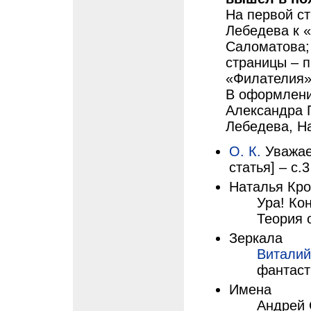
На первой с
Лебедева к 
Саломатова; 
страницы – 
«Филателия
В оформлени
Александра 
Лебедева, Н
О. К.
Уважае
статья] – с.3
Наталья Кр
Ура! Кон
Теория 
Зеркала
Виталий
фантасти
Имена
Андрей 