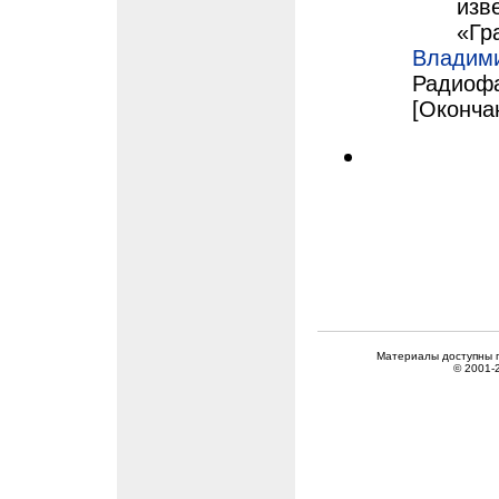
изв
«Гр
Владим
Радиофа
[Окончан