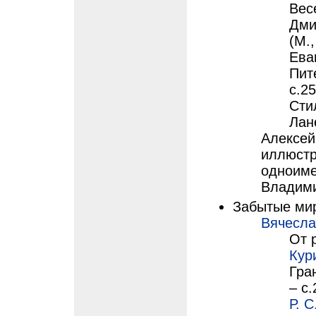
Вес
Дми
(М.,
Ева
Пит
с.2
Сти
Лан
Алексей
иллюстр
одноиме
Владими
Забытые ми
Вячесла
От 
Кур
Гра
– с
Р. С