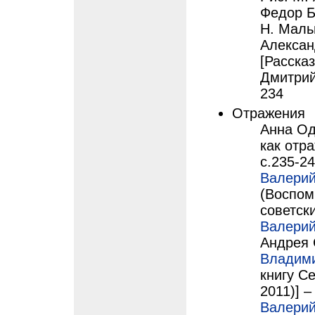
Федор Бе
Н. Маль
Алексан
[Рассказ
Дмитрий
234
Отражения
Анна Од
как отр
с.235-2
Валерий
(Воспом
советск
Валерий
Андрея 
Владим
книгу С
2011)] –
Валерий