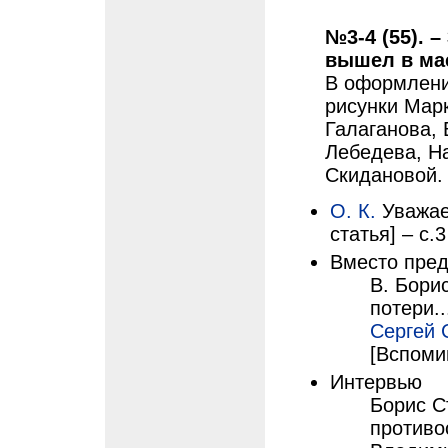
№3-4 (55). –
вышел в мае
В оформлени
рисунки Мар
Галаганова,
Лебедева, Н
Скидановой.
О. К.
Уважае
статья] – с.3
Вместо пре
В. Бори
потери..
Сергей 
[Вспоми
Интервью
Борис С
противо