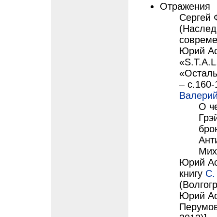
Отражения
Сергей 
(Наслед
совреме
Юрий Ас
«S.T.A.L
«Осталь
– с.160-
Валерий
О ч
Грэ
бро
Ант
Мих
Юрий Ас
книгу
С.
(Волгогр
Юрий Аст
Перумов