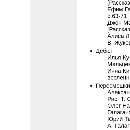
[Рассказ
Ефим Га
с.63-71
Джон Ма
[Рассказ
Алиса Л
В. Жуков
Дебют
Илья Куз
Мальцев
Инна Ки
вселенно
Пересмешки
Алексан
Рис. Т. 
Олег Наг
Галаган
Юрий Та
А. Галаг