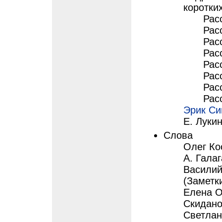
коротки
Рас
Рас
Рас
Рас
Рас
Рас
Рас
Рас
Эрик С
Е. Лукин
Слова
Олег Кос
А. Галаг
Василий
(Заметки
Елена Ох
Скидано
Светлан