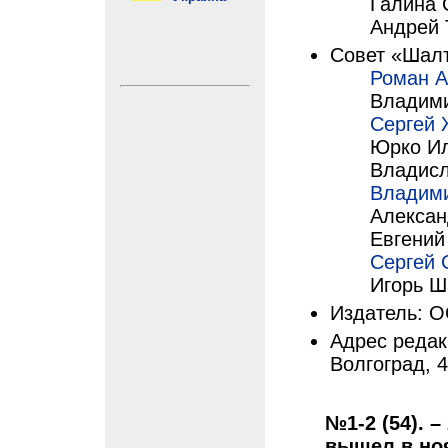
Галина 
Андрей 
Совет «Шалт
Роман А
Владим
Сергей 
Юрко И
Владисл
Владим
Алексан
Евгений
Сергей 
Игорь Ш
Издатель: 
Адрес редакц
Волгоград, 
№1-2 (54). –
вышел в но