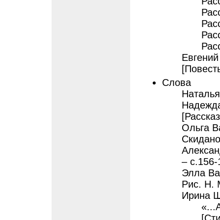
Рас
Рас
Рас
Рас
Рас
Евгений
[Повесть
Слова
Наталья
Надежда
[Рассказ
Ольга Ва
Скидано
Алексан
– с.156-
Элла Ва
Рис. Н.
Ирина Ш
«...
[Ст