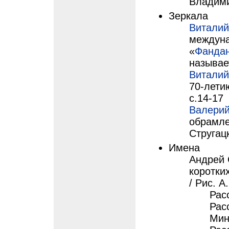
Владими
Зеркала
Виталий
междуна
«
Фандан
называе
Виталий
70-лети
с.14-17
Валерий
обрамлен
Стругацк
Имена
Андрей 
коротки
/ Рис. А
Рас
Рас
Мин