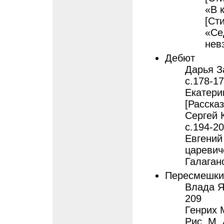
«В 
[Ст
«Се
нев
Дебют
Дарья За
с.178-1
Екатерин
[Рассказ
Сергей К
с.194-2
Евгений
царевиче
Галаган
Пересмешки
Влада Яс
209
Генрих 
Рис. М.