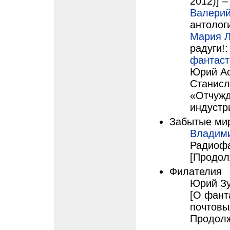
2012)] –
Валерий
антолог
Мария 
радуги!:
фантаст
Юрий Ас
Станисл
«Отчужд
индустр
Забытые ми
Владим
Радиофа
[Продол
Филателия
Юрий Зу
[О фант
почтовы
Продолж