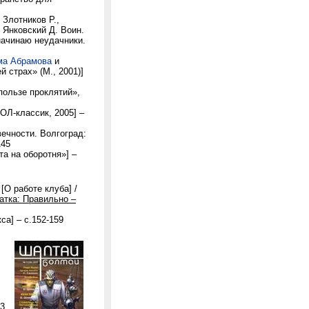
 Злотников Р.,
; Янковский Д. Воин.
 начинаю неудачники.
ма Абрамова
и
й страх» (М., 2001)]
пользе проклятий»,
ОЛ-классик, 2005] –
вечности. Волгоград:
145
та на оборотня»] –
[О работе клуба] /
атка: Правильно –
а] – с.152-159
.3