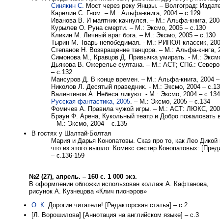
Синякин С.
Мост через реку Янцзы. – Волгоград: Издате
Карелин С. Гном. – М.: Альфа-книга, 2004 – с.129
Иванова В. И маятник качнулся. – М.: Альфа-книга, 200
Курылев О. Руна смерти. – М.: Эксмо, 2005 – с.130
Кликин М. Личный враг бога. – М.: Эксмо, 2005 – с.130
Тырин М. Тварь непобедимая. - М.: РИПОЛ-классик, 200
Степанов Н. Возвращение танцора. – М.: Альфа-книга, 2
Симонова М., Кравцов Д. Привычка умирать. - М.: Эксмо
Дьякова В. Ожерелье султана. – М.: АСТ; СПб.: Северо
– с.132
Мансуров Д. В конце времен. – М.: Альфа-книга, 2004 –
Николов Л. Десятый праведник. - М.: Эксмо, 2004 – с.1
Валентинов А. Небеса ликуют. - М.: Эксмо, 2004 – с.134
Русская фантастика, 2005
. – М.: Эксмо, 2005 – с.134
Фомичев А. Правила чужой игры. – М.: АСТ: ЛЮКС, 200
Браун Ф. Арена, Кукольный театр и Добро пожаловать
– М.: Эксмо, 2004 – с.135
В гостях у Шалтай-Болтая
Мария и Дарья Конопатовы. Сказ про то, как Лео Дикой
что из этого вышло: Комикс сестер Конопатовых: [Пред
– с.136-159
№2 (27), апрель. – 160 с. 1 000 экз.
В оформлении обложки использован коллаж А. Кафтанова,
рисунок А. Кузнецова «Клич пионэров»
О. К.
Дорогие читатели! [Редакторская статья] – с.2
[Л. Ворошилова] [Аннотация на английском языке] – с.3