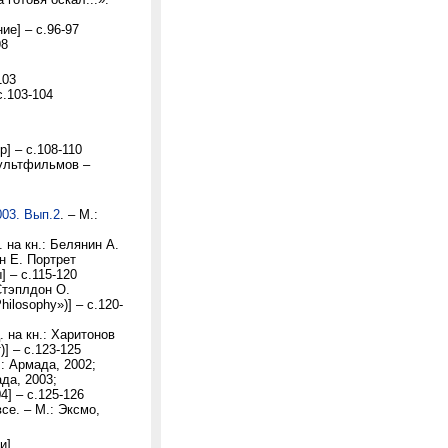
ие] – с.96-97
98
103
с.103-104
] – с.108-110
мультфильмов –
003. Вып.2
. – М.:
 на кн.: Белянин А.
н Е. Портрет
 – с.115-120
Стэплдон О.
ilosophy»)] – с.120-
 на кн.: Харитонов
] – с.123-125
: Армада, 2002;
да, 2003;
] – с.125-126
се. – М.: Эксмо,
и]