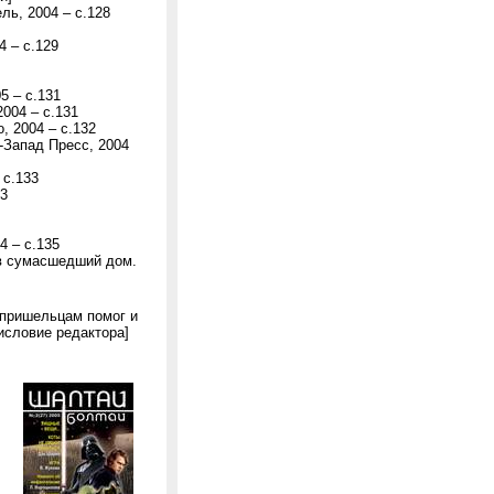
ль, 2004 – с.128
4 – с.129
5 – с.131
004 – с.131
, 2004 – с.132
-Запад Пресс, 2004
 с.133
33
4 – с.135
 в сумасшедший дом.
 пришельцам помог и
исловие редактора]