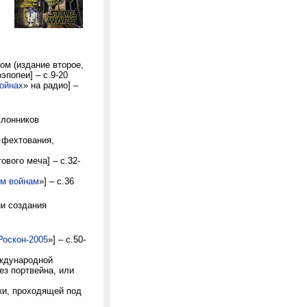
ом (издание второе,
эпопеи] – с.9-20
ойнах
» на радио] –
клонников
 фехтования,
ового меча] – с.32-
м войнам
»] – с.36
ии создания
Роскон-2005
»] – с.50-
еждународной
ез портвейна, или
ки, проходящей под