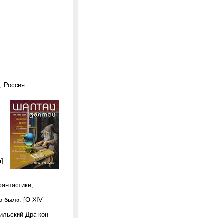
5, Россия
я]
антастики,
о было: [О XIV
ильский Дра-кон