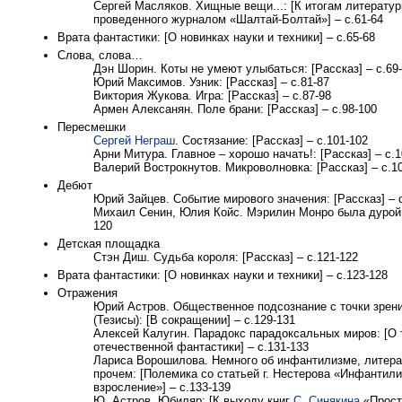
Сергей Масляков. Хищные вещи...: [К итогам литератур
проведенного журналом «Шалтай-Болтай»] – с.61-64
Врата фантастики: [О новинках науки и техники] – с.65-68
Слова, слова…
Дэн Шорин. Коты не умеют улыбаться: [Рассказ] – с.69
Юрий Максимов. Узник: [Рассказ] – с.81-87
Виктория Жукова. Игра: [Рассказ] – с.87-98
Армен Алексанян. Поле брани: [Рассказ] – с.98-100
Пересмешки
Сергей Неграш
. Состязание: [Рассказ] – с.101-102
Арни Митура. Главное – хорошо начать!: [Рассказ] – с.1
Валерий Вострокнутов. Микроволновка: [Рассказ] – с.1
Дебют
Юрий Зайцев. Событие мирового значения: [Рассказ] – 
Михаил Сенин, Юлия Койс. Мэрилин Монро была дурой: 
120
Детская площадка
Стэн Диш. Судьба короля: [Рассказ] – с.121-122
Врата фантастики: [О новинках науки и техники] – с.123-128
Отражения
Юрий Астров. Общественное подсознание с точки зрен
(Тезисы): [В сокращении] – с.129-131
Алексей Калугин. Парадокс парадоксальных миров: [О 
отечественной фантастики] – с.131-133
Лариса Ворошилова. Немного об инфантилизме, литера
прочем: [Полемика со статьей г. Нестерова «Инфантил
взросление»] – с.133-139
Ю. Астров. Юбиляр: [К выходу книг
С. Синякина
«Прост