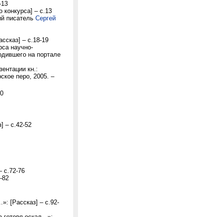
-13
о конкурса] – с.13
ий писатель
Сергей
ссказ] – с.18-19
рса научно-
одившего на портале
ентации кн.:
ское перо, 2005. –
30
] – с.42-52
 с.72-76
-82
»: [Рассказ] – с.92-
готовя оскал...»: