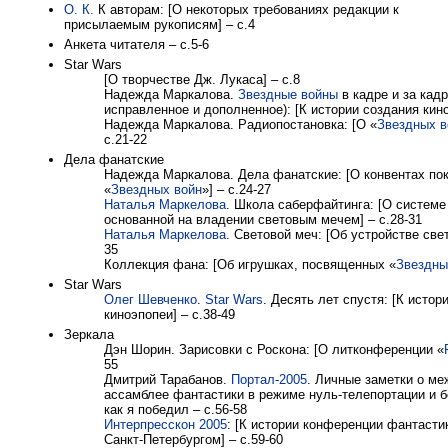
О. К.
К авторам: [О некоторых требованиях редакции к
присылаемым рукописям] – с.4
Анкета читателя – с.5-6
Star Wars
[О творчестве Дж. Лукаса] – с.8
Надежда Маркалова.
Звездные войны
в кадре и за кадр
исправленное и дополненное): [К истории создания кино
Надежда Маркалова. Радиопостановка: [О «
Звездных в
с.21-22
Дела фанатские
Надежда Маркалова. Дела фанатские: [О конвентах по
«
Звездных войн
»] – с.24-27
Наталья Маркелова
. Школа саберфайтинга: [О системе
основанной на владении световым мечем] – с.28-31
Наталья Маркелова
. Световой меч: [Об устройстве свет
35
Коллекция фана: [Об игрушках, посвященных «
Звездны
Star Wars
Олег Шевченко
.
Star Wars
. Десять лет спустя: [К истор
киноэпопеи] – с.38-49
Зеркала
Дэн Шорин. Зарисовки с Роскона: [О литконференции «
55
Дмитрий Тарабанов.
Портал-2005
. Личные заметки о м
ассамблее фантастики в режиме нуль-телепортации и б
как я победил – с.56-58
Интерпресскон 2005
: [К истории конференции фантасти
Санкт-Петербургом] – с.59-60