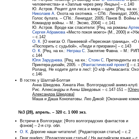
человечества» и «Заплыв через реку Янцзы»] – с.140
Ю. Астров. Рецепт для леса и мира – один: [Рец. на кн.:
Николаев А
. Охота на охотника. – СПб.: Лениздат, 2005
Голос булата. – СПб.: Лениздат, 2005; Панов В. Войны
Командор войны. – М.: Эксмо, 2004] – с.141
Ю. Астров. Вроде как спасители: [Рец. на романы
Арте
Сергея Абрамова
«Место покоя моего» (М., 2000) и «Убе
– с.142
О. К.
[О книгах О. Панкеевой «Пересекая границы», «О 
«Поспорить с судьбой», «Люди и призраки»] – с.143
О. К.
[Рец. на кн.:
Неграш С
. Заклятие Фавна. – М.: РИП
с.144
Юля Заруднева
. [Рец. на кн.:
Стоян С
. Претенденты из 
Принтера-дизайн, 2005. – (
Фантастический проект
)] – с.
Роланд. Не ходите дети в лес!: [О к/ф «Ромасанта: Охо
с.146
В гостях у Шалтай-Болтая
Анна Шведова. Хината Инн. Волгоградский анимэ-клуб: 
Рис. Александры и Анны Шведовых – с.147-151 – [
Опеч
Александра Шведова
]
Маша и Даша Конопатовы. Лео Дикой: [Окончание комикс
№3 (28), апрель. – 320 с. 1 000 экз.
Встречи в Волгограде: [Фото волгоградских фантастов и
фэнов] – 2-я стр. обл.
О. К.
Дорогие наши читатели!: [Редакторская статья] – с.2
Dear readers: [Редакторская статья] / На английском языке – с