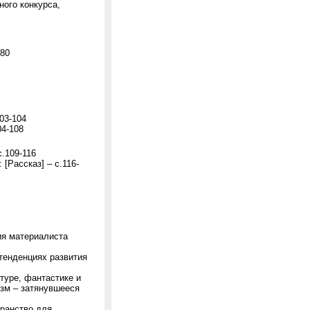
ного конкурса,
-80
03-104
04-108
с.109-116
[Рассказ] – с.116-
ия материалиста
тенденциях развития
туре, фантастике и
изм – затянувшееся
ранство для