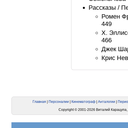
Рассказы / П
Ромен Фр
449
Х. Эллис
466
Джек Шар
Крис Нев