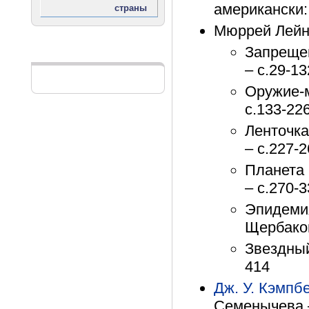
американски:
Мюррей Лейн
Запрещен
Реклама
– с.29-13
Оружие-м
с.133-22
Ленточка
– с.227-
Планета 
– с.270-
Эпидемия
Щербаков
Звездный 
414
Дж. У. Кэмпб
Семенычева –