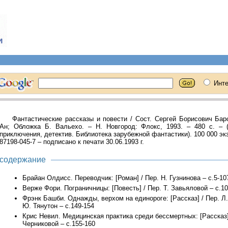
Фантастические рассказы и повести / Сост. Сергей Борисович Бар
Ан; Обложка Б. Вальехо. – Н. Новгород: Флокс, 1993. – 480 с. – (
приключения, детектив. Библиотека зарубежной фантастики). 100 000 экз.
87198-045-7 – подписано к печати 30.06.1993 г.
содержание
Брайан Олдисс. Переводчик: [Роман] / Пер. Н. Гузнинова – с.5-10
Верже Фори. Пограничницы: [Повесть] / Пер. Т. Завьяловой – с.10
Фрэнк Башби. Однажды, верхом на единороге: [Рассказ] / Пер. Л.
Ю. Тянутон – с.149-154
Крис Невил. Медицинская практика среди бессмертных: [Рассказ]
Черниковой – с.155-160