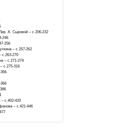
2
5
ер. А. Сыровой – с.206-232
3-246
47-256
уткина – с.257-262
 с.263-270
а – с.271-274
– с.275-316
-356
-366
-386
1
 – с.402-420
фанова – с.421-446
477