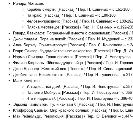
Ричард Мэтисон:
Корабль смерти: [Рассказ] / Пер. Н. Савиных – с.161-180
На краю: [Рассказ] / Пер. Н. Савиных – с.180-188
Человек-праздник: [Рассказ] / Пер. Н. Савиных – с.188-19
Пляска мертвецов: [Рассказ] / Пер. Н. Савиных – с.192-20
Говард Лавкрафт. Погребенный вместе с фараонами: [Рассказ] / П
Джон Уиндем. Пора на покой: [Рассказ] / Пер. И. Мудровой – с.23
Алан Берхоу. Орнитантропус: [Рассказ] / Пер. С. Коноплева – с.2
Генри Слизар. Чудодейственное лекарство: [Рассказ] / Пер. Д. Из
Норман Спинрад. Трава времени: [Рассказ] / Пер. И. Невструева –
Филипп Кюрваль. Яйцекладущее яйцо: [Рассказ] / Пер. И. Горачин
Джон Браннер. Жестокий век: [Повесть] / Пер. И. Синельщиковой 
Джеймс Ганн. Бессмертные: [Рассказ] / Пер. Н. Гузнинова – с.317
Марк Клифтон:
Устыдись, вандал!: [Рассказ] / Пер. И. Невструева – с.357
На ленте Мебиуса: [Рассказ] / Пер. И. Невструева – с.366
Что я наделал?: [Рассказ] / Пер. И. Невструева – с.386-40
Эдмонд Гамильтон. Ну, и как там?: [Рассказ] / Пер. И. Невструева
Клиффорд Саймак. Мир красного солнца: [Рассказ] / Пер. Б. Епи
Мак Рейнольдс. Революция: [Рассказ] / Пер. Ю. Беловой – с.447-