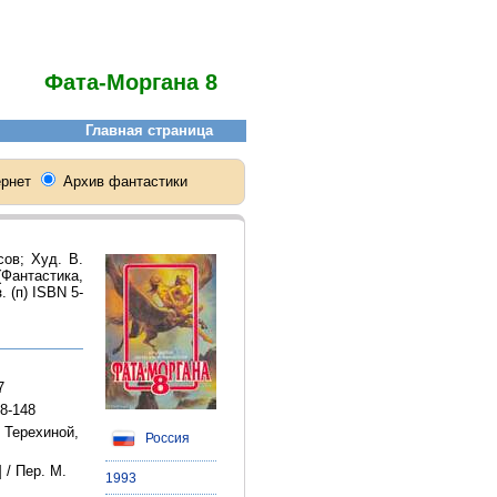
Фата-Моргана 8
сов; Худ. В.
Фантастика,
 (п) ISBN 5-
7
8-148
 Терехиной,
Россия
 / Пер. М.
1993