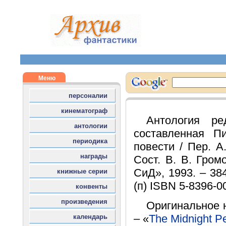
Антология ре
составленная П
повести / Пер. А
Сост. В. В. Гром
СиД», 1993. – 384
(п) ISBN 5-8396-0
Оригинальное 
– «
The Midnight P