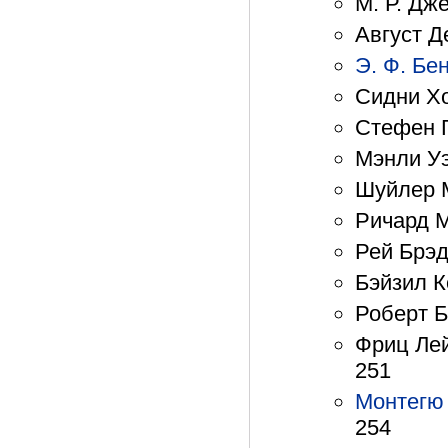
М. Р. Дж
Август Д
Э. Ф. Бе
Сидни Хо
Стефен Г
Мэнли Уэ
Шуйлер М
Ричард М
Рей Брэд
Бэйзил К
Роберт Б
Фриц Лей
251
Монтегю
254