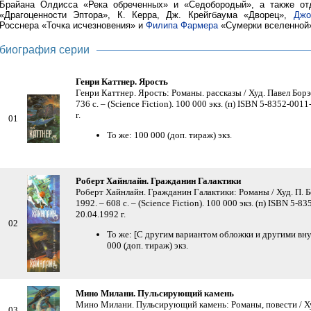
Брайана Олдисса «Река обреченных» и «Седобородый», а также о
«Драгоценности Эптора», К. Керра, Дж. Крейгбаума «Дворец»,
Джо
Росснера «Точка исчезновения» и
Филипа Фармера
«Сумерки вселенной
биография серии
Генри Каттнер. Ярость
Генри Каттнер. Ярость: Романы. рассказы / Худ. Павел Борз
736 с. – (Science Fiction). 100 000 экз. (п) ISBN 5-8352-001
г.
01
То же: 100 000 (доп. тираж) экз.
Роберт Хайнлайн. Гражданин Галактики
Роберт Хайнлайн. Гражданин Галактики: Романы / Худ. П. Б
1992. – 608 с. – (Science Fiction). 100 000 экз. (п) ISBN 5-
20.04.1992 г.
02
То же: [С другим вариантом обложки и другими вн
000 (доп. тираж) экз.
Мино Милани. Пульсирующий камень
Мино Милани. Пульсирующий камень: Романы, повести / Худ
03