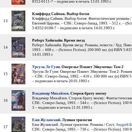
8352-0111-7 – подписано в печать 13.01.1993 г.
Клиффорд Саймак. Выбор богов
Клиффорд Саймак. Выбор богов: Фантастические романы /
13
Евгений Царевы. – СПб.: Северо-Запад, 1993. – 512 с. – (Scie
5-8352-0108-7 – подписано в печать 14.01.1993 г.
Роберт Хайнлайн. Время звезд
Роберт Хайнлайн. Время звезд: Романы, повесть / Худ. Паве
14
1993. – 608 с. – (Science Fiction). 200 000 экз. (п) ISBN 5-
14.01.1993 г.
Урсула Ле Гуин
. Ожерелье Планет Эйкумены: Том 2
Урсула Ле Гуин. Ожерелье Планет Эйкумены: Том 2: Романы,
15
– СПб.: Северо-Запад, 1992. – 416 с. 100 000 экз. (п) ISBN
– подписано в печать 20.01.1993 г.
Владимир Михайлов
. Сторож брату моему
Владимир Михайлов. Сторож брату моему: Фантастическая д
16
СПб.: Северо-Запад, 1993. – 544 с. – (Science Fiction). 100 0
3 – подписано в печать 21.01.1993 г.
Ежи Жулавский
. Лунная трилогия
Ежи Жулавский. Лунная трилогия: Романы / Сост.
Андрей Б
17
СПб.: Северо-Запад, 1993. – 736 с. – (Science Fiction). 100 