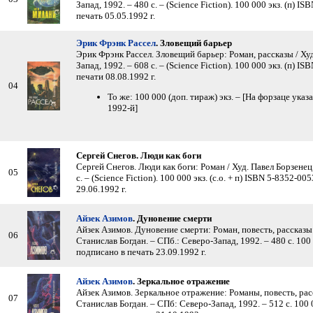
Запад, 1992. – 480 с. – (Science Fiction). 100 000 экз. (п) 
печать 05.05.1992 г.
Эрик Фрэнк Рассел
. Зловещий барьер
Эрик Фрэнк Рассел. Зловещий барьер: Роман, рассказы / Худ
Запад, 1992. – 608 с. – (Science Fiction). 100 000 экз. (п) 
печати 08.08.1992 г.
04
То же: 100 000 (доп. тираж) экз. – [На форзаце ука
1992-й]
Сергей Снегов. Люди как боги
Сергей Снегов. Люди как боги: Роман / Худ. Павел Борзенец
05
с. – (Science Fiction). 100 000 экз. (с.о. + п) ISBN 5-8352-0
29.06.1992 г.
Айзек Азимов
. Дуновение смерти
Айзек Азимов. Дуновение смерти: Роман, повесть, рассказы
06
Станислав Богдан. – СПб.: Северо-Запад, 1992. – 480 с. 100 
подписано в печать 23.09.1992 г.
Айзек Азимов
. Зеркальное отражение
Айзек Азимов. Зеркальное отражение: Романы, повесть, рас
07
Станислав Богдан. – СПб: Северо-Запад, 1992. – 512 с. 100 