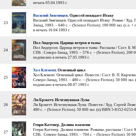
печать 05.04.1993 г.
Василий Звягинцев
. Одиссей покидает Итаку
Василий Звягинцев. Одиссей покидает Итаку: Роман / Худ. 
23
Запад, 1993. – 640 с. – (Science Fiction). 100 000 экз. (с.о.
в печать 16.04.1993 г.
Пол Андерсон. Царица ветров и тьмы
Пол Андерсон. Царица ветров и тьмы: Рассказы / Сост. Б. 
24
СПб.: Северо-Запад, 1993. – 576 с. – (Science Fiction). 200 
подписано в печать 27.05.1993 г.
Хол Клемент
. Огненный цикл
Хол Клемент. Огненный цикл: Повести / Сост. В. П. Кирчева
25
Северо-Запад, 1993. – 480 с. – (Science Fiction). 50 000 экз
подписано в печать 08.07.1993 г.
Ли Брэкетт. Исчезнувшая Луна
26
Ли Брэкетт. Исчезнувшая Луна: Повести / Худ. Сергей Лемех
480 с. – (Science Fiction). 50 000 экз. (п) ISBN 5-8352-0253-
Генри Каттнер. Долина пламени
Генри Каттнер. Долина пламени: Романы, рассказы / Сост. 
27
СПб.: Северо-Запад, 1993. – 704 с. – (Science Fiction). 50 0