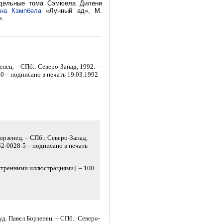
тдельные тома Сэмюела Дилени
на Кэмпбела
«Лунный ад», М.
».
енец. – СПб.: Северо-Запад, 1992. –
1-0 – подписано в печать 19.03.1992
орзенец. – СПб.: Северо-Запад,
8352-0028-5 – подписано в печать
утренними иллюстрациями]. – 100
. Павел Борзенец. – СПб.: Северо-