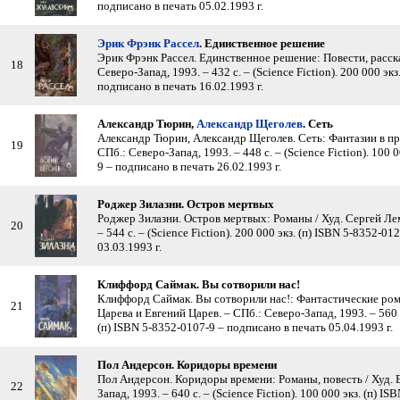
подписано в печать 05.02.1993 г.
Эрик Фрэнк Рассел
. Единственное решение
Эрик Фрэнк Рассел. Единственное решение: Повести, расска
18
Северо-Запад, 1993. – 432 с. – (Science Fiction). 200 000 эк
подписано в печать 16.02.1993 г.
Александр Тюрин,
Александр Щеголев
. Сеть
Александр Тюрин, Александр Щеголев. Сеть: Фантазии в про
19
СПб.: Северо-Запад, 1993. – 448 с. – (Science Fiction). 100 0
9 – подписано в печать 26.02.1993 г.
Роджер Зилазни. Остров мертвых
Роджер Зилазни. Остров мертвых: Романы / Худ. Сергей Лем
20
– 544 с. – (Science Fiction). 200 000 экз. (п) ISBN 5-8352-0
03.03.1993 г.
Клиффорд Саймак. Вы сотворили нас!
Клиффорд Саймак. Вы сотворили нас!: Фантастические ром
21
Царева и Евгений Царев. – СПб.: Северо-Запад, 1993. – 560 с.
(п) ISBN 5-8352-0107-9 – подписано в печать 05.04.1993 г.
Пол Андерсон. Коридоры времени
Пол Андерсон. Коридоры времени: Романы, повесть / Худ. 
22
Запад, 1993. – 640 с. – (Science Fiction). 100 000 экз. (п) 