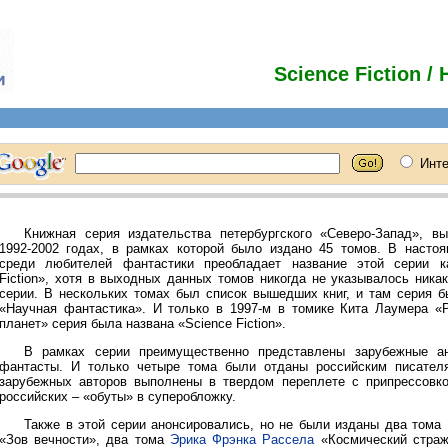
Science Fiction 
Книжная серия издательства петербургского «Северо-Запад», в
1992-2002 годах, в рамках которой было издано 45 томов. В насто
среди любителей фантастики преобладает название этой серии к
Fiction», хотя в выходных данных томов никогда не указывалось ника
серии. В нескольких томах был список вышедших книг, и там серия б
«Научная фантастика». И только в 1997-м в томике Кита Лаумера «
планет» серия была названа «Science Fiction».
В рамках серии преимущественно представлены зарубежные а
фантасты. И только четыре тома были отданы российским писател
зарубежных авторов выполнены в твердом переплете с припрессовко
российских – «обуты» в суперобложку.
Также в этой серии анонсировались, но не были изданы два тома 
«Зов вечности», два тома
Эрика Фрэнка Рассела
«Космический страж