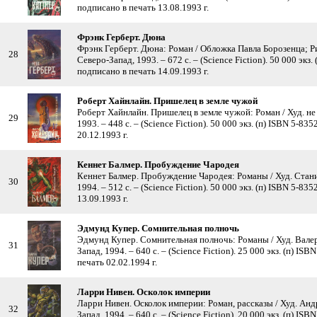
подписано в печать 13.08.1993 г.
Фрэнк Герберт. Дюна
Фрэнк Герберт. Дюна: Роман / Обложка Павла Борозенца; Ри
28
Северо-Запад, 1993. – 672 с. – (Science Fiction). 50 000 экз
подписано в печать 14.09.1993 г.
Роберт Хайнлайн. Пришелец в земле чужой
Роберт Хайнлайн. Пришелец в земле чужой: Роман / Худ. не 
29
1993. – 448 с. – (Science Fiction). 50 000 экз. (п) ISBN 5-8
20.12.1993 г.
Кеннет Балмер. Пробуждение Чародея
Кеннет Балмер. Пробуждение Чародея: Романы / Худ. Стани
30
1994. – 512 с. – (Science Fiction). 50 000 экз. (п) ISBN 5-8
13.09.1993 г.
Эдмунд Купер. Сомнительная полночь
Эдмунд Купер. Сомнительная полночь: Романы / Худ. Валер
31
Запад, 1994. – 640 с. – (Science Fiction). 25 000 экз. (п) I
печать 02.02.1994 г.
Ларри Нивен. Осколок империи
Ларри Нивен. Осколок империи: Роман, рассказы / Худ. Анд
32
Запад, 1994. – 640 с. – (Science Fiction). 20 000 экз. (п) I