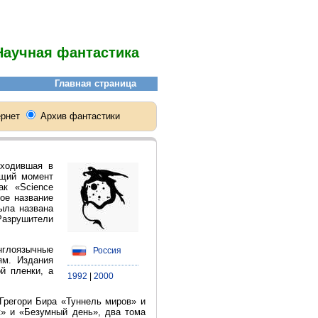
/ Научная фантастика
ыходившая в
ящий момент
ак «Science
кое название
ыла названа
Разрушители
нглоязычные
Россия
ям. Издания
й пленки, а
1992
|
2000
Грегори Бира «Туннель миров» и
» и «Безумный день», два тома