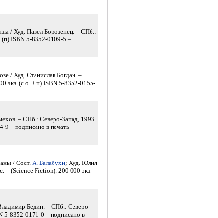
зы / Худ. Павел Борозенец. – СПб.:
з. (п) ISBN 5-8352-0109-5 –
зе / Худ. Станислав Богдан. –
00 экз. (с.о. + п) ISBN 5-8352-0155-
ехов. – СПб.: Северо-Запад, 1993.
124-9 – подписано в печать
аны / Сост.
А. Балабухи
; Худ. Юлия
 – (Science Fiction). 200 000 экз.
Владимир Бедин. – СПб.: Северо-
ISBN 5-8352-0171-0 – подписано в