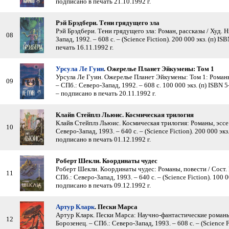
подписано в печать 21.10.1992 г.
Рэй Брэдбери. Тени грядущего зла
Рэй Брэдбери. Тени грядущего зла: Роман, рассказы / Худ. 
08
Запад, 1992. – 608 с. – (Science Fiction). 200 000 экз. (п) 
печать 16.11.1992 г.
Урсула Ле Гуин
. Ожерелье Планет Эйкумены: Том 1
Урсула Ле Гуин. Ожерелье Планет Эйкумены: Том 1: Романы,
09
– СПб.: Северо-Запад, 1992. – 608 с. 100 000 экз. (п) ISBN
– подписано в печать 20.11.1992 г.
Клайв Стейплз Льюис. Космическая трилогия
Клайв Стейплз Льюис. Космическая трилогия: Романы, эссе 
10
Северо-Запад, 1993. – 640 с. – (Science Fiction). 200 000 эк
подписано в печать 01.12.1992 г.
Роберт Шекли. Координаты чудес
Роберт Шекли. Координаты чудес: Романы, повести / Сост. Г
11
СПб.: Северо-Запад, 1993. – 640 с. – (Science Fiction). 100 
подписано в печать 09.12.1992 г.
Артур Кларк
. Пески Марса
Артур Кларк. Пески Марса: Научно-фантастические романы
12
Борозенец. – СПб.: Северо-Запад, 1993. – 608 с. – (Science Fi