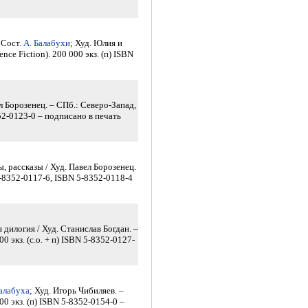
 Сост.
А. Балабухи
; Худ. Юлия и
nce Fiction). 200 000 экз. (п) ISBN
л Борозенец. – СПб.: Северо-Запад,
8352-0123-0 – подписано в печать
 рассказы / Худ. Павел Борозенец.
 5-8352-0117-6, ISBN 5-8352-0118-4
илогия / Худ. Станислав Богдан. –
00 экз. (с.о. + п) ISBN 5-8352-0127-
алабуха
; Худ. Игорь Чибиляев. –
000 экз. (п) ISBN 5-8352-0154-0 –