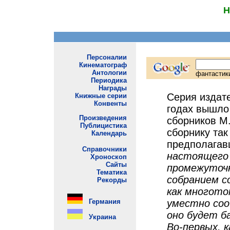
Н
Серия издате
годах вышло 
сборников М
сборнику та
предполагав
настоящего 
промежуточн
собранием с
как многотом
уместно соо
оно будет б
Во-первых, 