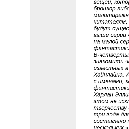
вещей, кото
брошюр либо
малотиражн
читателям, 
будут суще
выше серии 
на малой се
фантастики»
В-четвертых
знакомить ч
известных в
Хайнлайна, А
с именами, 
фантастики 
Харлан Элли
этом не иск
творчеству 
три года дл
составлено 
нескольких 