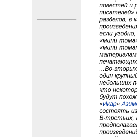
повестей и 
писателей» 
разделов, в
произведени
если угодно
«мини-тома»
«мини-томам
материалам 
печатающих 
...Во-вторы
один крупный
небольших п
что некотор
будут похож
«
Икар
»
Азим
состоять из
В-третьих, 
предполагае
произведени