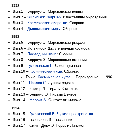
1992
Вып.1 – Берроуз Э. Марсианские войны
Вып.2 –
Филип Дж. Фармер
. Властелины мироздания
Вып.3 –
Космические оборотни
: Сборник
Вып.4 –
Дьявольские миры
: Сборник
1993
Вып.5 – Берроуз Э. Марсианские рыцари
Вып.6 – Уильямсон Дж. Легионеры космоса
Вып.7 –
Последний шанс
: Сборник
Вып.8 – Берроуз Э. Марсианские империи
Вып.9 –
Гуляковский Е.
Сезон туманов
Вып.10 –
Космическая чума
: Сборник
То же:
Космическая чума
. – Переиздание. – 1996
Вып.11 –
Павлов С
. Лунная радуга
Вып.12 – Картер Л. Пираты Каллисто
Вып.13 – Берроуз Э. Пираты Венеры
Вып.14 –
Мэррит А
. Обитатели миража
1994
Вып.15 –
Гуляковский Е.
Чужие пространства
Вып.16 – Головачев В. Посланник
Вып.17 – Смит «Док» Э. Первый Линзмен