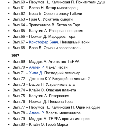
Вып.60 – Перумов Н., Каминская П. Похитители душ
Вып.61 – Басов Н. Лотар-миротворец
Вып.62 – Бова Б. Орион в эпоху Гибели
Вып.63 – Грин С. Искатель смерти
Вып.64 – Трапезников В. Битва за Тарг
Вып.65 – Калугин А. Разорванное время
Вып.66 – Норман Д. Мародеры Гора
Вып.67 –
Кристофер Банч
. Невидимый воин
Вып.68 – Бова Б. Орион и завоеватель
1997
Вып.69 – Мэддок А. Агентство ТЕРРА
Вып.70 –
Аллен Р
. Факел чести
Вып.71 –
Хилл Д.
Последний легионер
Вып.72 – Джеттер К.У. Бегущий по лезвию-2
Вып.73 – Басов Н. Устранитель зла
Вып.74 – Клайн О. Опасная планета
Вып.75 – Калугин А. Резервация
Вып.76 – Норман Д. Племена Гора
Вып.77 – Перумов Н., Каминская П. Один на один
Вып.78 –
Аллен Р
. Власть мошенников
Вып.79 – Мэддок А. ТЕРРА против империи
Вып.80 – Клайн О. Герой Марса