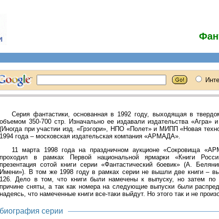
Фан
Серия фантастики, основанная в 1992 году, выходящая в твердо
объемом 350-700 стр. Изначально ее издавали издательства «Агра» и
(Иногда при участии изд. «Грэгори», НПО «Полет» и МИПП «Новая техно
1994 года – московская издательская компания «АРМАДА».
11 марта 1998 года на праздничном аукционе «Сокровища «А
проходил в рамках Первой национальной ярмарки «Книги Росси
презентация сотой книги серии «Фантастический боевик» (А. Белян
Имени»). В том же 1998 году в рамках серии не вышли две книги – в
126. Дело в том, что книги были намечены к выпуску, но затем по 
причине сняты, а так как номера на следующие выпуски были распред
надеясь, что намеченные книги все-таки выйдут. Но этого так и не произ
биография серии