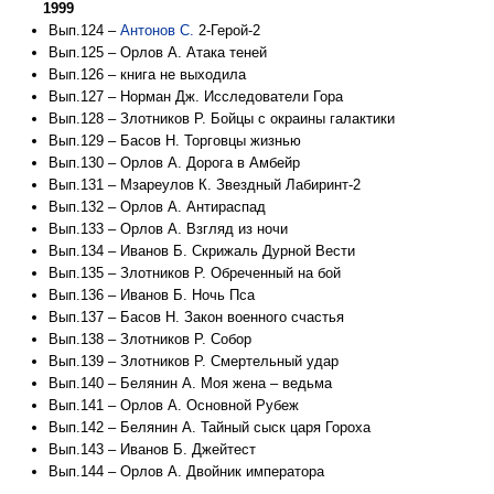
1999
Вып.124 –
Антонов С.
2-Герой-2
Вып.125 – Орлов А. Атака теней
Вып.126 – книга не выходила
Вып.127 – Норман Дж. Исследователи Гора
Вып.128 – Злотников Р. Бойцы с окраины галактики
Вып.129 – Басов Н. Торговцы жизнью
Вып.130 – Орлов А. Дорога в Амбейр
Вып.131 – Мзареулов К. Звездный Лабиринт-2
Вып.132 – Орлов А. Антираспад
Вып.133 – Орлов А. Взгляд из ночи
Вып.134 – Иванов Б. Скрижаль Дурной Вести
Вып.135 – Злотников Р. Обреченный на бой
Вып.136 – Иванов Б. Ночь Пса
Вып.137 – Басов Н. Закон военного счастья
Вып.138 – Злотников Р. Собор
Вып.139 – Злотников Р. Смертельный удар
Вып.140 – Белянин А. Моя жена – ведьма
Вып.141 – Орлов А. Основной Рубеж
Вып.142 – Белянин А. Тайный сыск царя Гороха
Вып.143 – Иванов Б. Джейтест
Вып.144 – Орлов А. Двойник императора