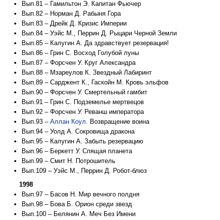
Вып.81 – Гамильтон Э. Капитан Фьючер
Вып.82 – Норман Д. Рабыня Гора
Вып.83 – Дрейк Д. Кризис Империи
Вып.84 – Уэйс М., Перрин Д. Рыцари Черной Земли
Вып.85 – Калугин А. Да здравствует резервация!
Вып.86 – Грин С. Восход Голубой луны
Вып.87 – Форсчен У. Круг Александра
Вып.88 – Мзареулов К. Звездный Лабиринт
Вып.89 – Сарджент К., Гаскойн М. Кровь эльфов
Вып.90 – Форсчен У. Смертельный гамбит
Вып.91 – Грин С. Подземелье мертвецов
Вып.92 – Форсчен У. Реванш императора
Вып.93 –
Аллан Коул
. Возвращение воина
Вып.94 – Уолд А. Сокровища дракона
Вып.95 – Калугин А. Забыть резервацию
Вып.96 – Беркетт У. Спящая планета
Вып.99 – Смит Н. Потрошитель
Вып.109 – Уэйс М., Перрин Д. Робот-блюз
1998
Вып.97 – Басов Н. Мир вечного полдня
Вып.98 – Бова Б. Орион среди звезд
Вып.100 – Белянин А. Меч Без Имени