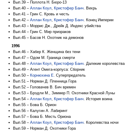
Вып.39 – Поллота Н. Бюро-13
Вып.40 –
Аллан Коул
,
Кристофер Банч
. Вихрь
Вып.41 – Грин С. Кровь и честь
Вып.42 –
Аллан Коул
,
Кристофер Банч
. Конец Империи
Вып.43 – Моррис Дж., Дрейк Д. Индекс убийства
Вып.44 – Грин С. Мир призраков
Вып.45 – Басов Н. Охотник на демонов
1996
Вып.46 – Хабер К. Женщина без тени
Вып.47 – Одом М. Граница смерти
Вып.48 –
Аллан Коул
,
Кристофер Банч
. Далекие королевства
Вып.49 – Агент Омега-корпуса: Сборник
Вып.50 –
Корнюхина Е
. Суперпредатель
Вып.51 – Норман Д. Пленница Гора
Вып.52 – Головачев В. Бич времен
Вып.53 – Брэдли М., Зиммер П. Охотники Красной Луны
Вып.54 –
Аллан Коул
,
Кристофер Банч
. История воина
Вып.55 – Бова Б. Орион
Вып.56 – Калугин А. Лабиринт
Вып.57 – Бова Б. Месть Ориона
Вып.58 –
Аллан Коул
,
Кристофер Банч
. Королевства ночи
Вып.59 – Норман Д. Охотники Гора