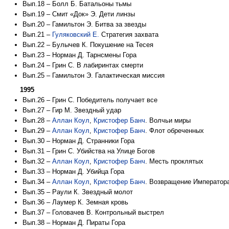
Вып.18 – Болл Б. Батальоны тьмы
Вып.19 – Смит «Док» Э. Дети линзы
Вып.20 – Гамильтон Э. Битва за звезды
Вып.21 –
Гуляковский Е.
Стратегия захвата
Вып.22 – Булычев К. Покушение на Тесея
Вып.23 – Норман Д. Тарнсмены Гора
Вып.24 – Грин С. В лабиринтах смерти
Вып.25 – Гамильтон Э. Галактическая миссия
1995
Вып.26 – Грин С. Победитель получает все
Вып.27 – Гир М. Звездный удар
Вып.28 –
Аллан Коул
,
Кристофер Банч
. Волчьи миры
Вып.29 –
Аллан Коул
,
Кристофер Банч
. Флот обреченных
Вып.30 – Норман Д. Странники Гора
Вып.31 – Грин С. Убийства на Улице Богов
Вып.32 –
Аллан Коул
,
Кристофер Банч
. Месть проклятых
Вып.33 – Норман Д. Убийца Гора
Вып.34 –
Аллан Коул
,
Кристофер Банч
. Возвращение Император
Вып.35 – Раули К. Звездный молот
Вып.36 – Лаумер К. Земная кровь
Вып.37 – Головачев В. Контрольный выстрел
Вып.38 – Норман Д. Пираты Гора