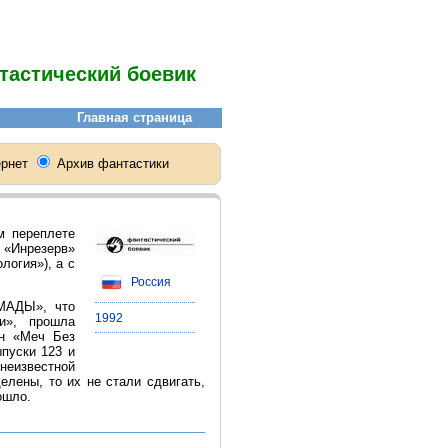
тастический боевик
м переплете
 «Инрезерв»
логия»), а с
Россия
РМАДЫ», что
1992
и», прошла
ин «Меч Без
ыпуски 123 и
неизвестной
елены, то их не стали сдвигать,
ошло.