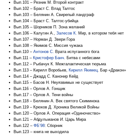
Вып.101 – Резник М. Второй контракт
Вып.102 – Браст С. Влад Талтос
Вып.103 – Белянин А. Свирепый ландграф
Вып.104 – Браст С. Талтос-убийца
Вып.105 – Шорников П. Зона желаний
Вып.106 – Калугин А.,
Залесов К.
Мир, в котором тебя нет
Вып.107 – Норман Д. Звери Гора
Вып.108 – Якимов С. Миссия чужака
Вып.110 –
Антонов С.
Врата испуганного бога
Вып.111 –
Кристофер Банч
. Битва с небесами
Вып.112 – Рыбачук К. Межгалактическая тюрьма
Вып.113 – Кирилл Воробьев,
Кирилл Якимец
. Бар «Дракон»
Вып.114 – Джадд С. Канонир Кейд
Вып.115 – Басов Н. Неуязвимых не существует
Вып.116 – Орлов А. Гонщик
Вып.117 – Орлов А. Тени войны
Вып.118 – Белянин А. Век святого Скиминока
Вып.119 – Крюков Д. Хроника Великой Войны
Вып.120 – Орлов А. Операция «Одиночество»
Вып.121 – Абдульманов И. Царь Мира
Вып.122 –
ФБ’98
: Сборник
Вып.123 – книга не выходила