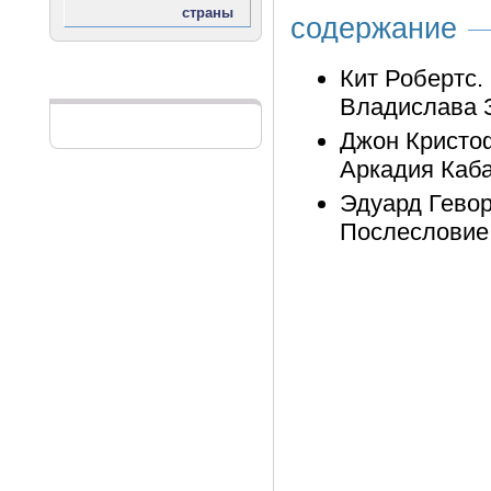
содержание
Кит Робертс. 
Реклама
Владислава З
Джон Кристоф
Аркадия Каба
Эдуард Гевор
Послесловие 