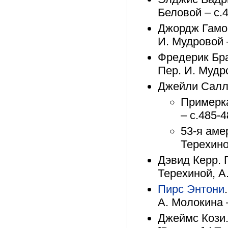
Беловой – с.
Джордж Гамов
И. Мудровой 
Фредерик Бра
Пер. И. Мудр
Джейли Салл
Примерка
– с.485-
53-я амер
Терехино
Дэвид Керр. П
Терехиной, А
Пирс Энтони
А. Молокина 
Джеймс Кози.