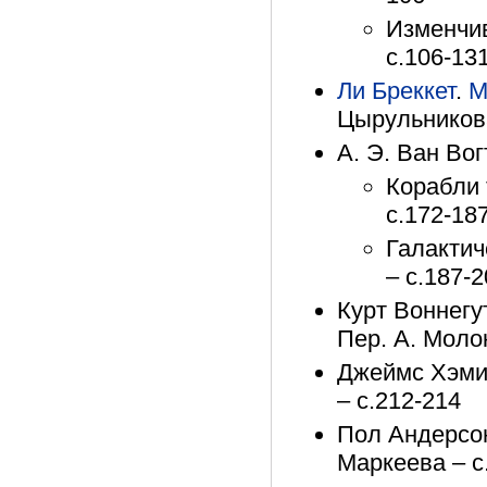
Изменчив
с.106-13
Ли Бреккет
.
М
Цырульникова
А. Э. Ван Вог
Корабли 
с.172-18
Галактич
– с.187-
Курт Воннегу
Пер. А. Моло
Джеймс Хэмис
– с.212-214
Пол Андерсон
Маркеева – с