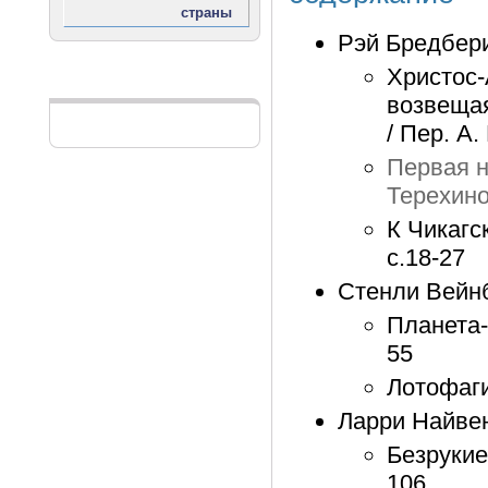
Рэй Бредбер
Христос-
Реклама
возвещая
/ Пер. А.
Первая но
Терехино
К Чикагс
с.18-27
Стенли Вейн
Планета-п
55
Лотофаги:
Ларри Найве
Безрукие:
106