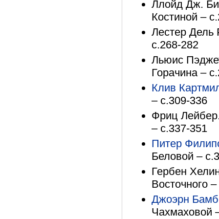
Ллойд Дж. Биг
Костиной – с
Лестер Дель Р
с.268-282
Льюис Пэджет.
Горачина – с
Клив Картми
– с.309-336
Фриц Лейбер.
– с.337-351
Питер Филип
Беловой – с.
Гербен Хелинг
Восточного –
Джоэрн Бамб
Чахмаховой –