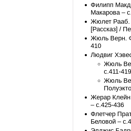
Филипп Макдо
Макарова – с
Жюлет Рааб. 
[Рассказ] / П
Жюль Верн. Фр
410
Людвиг Хэвес
Жюль Вер
с.411-41
Жюль Вер
Полуэкто
Жерар Клейн.
– с.425-436
Флетчер Прат
Беловой – с.
Элджис Бадри