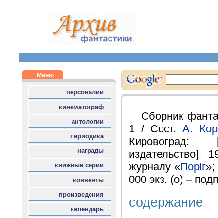
Сборник фанта
1 / Сост.
А. Кор
Кировоград: [
издательство], 
журналу «
Порiг
»;
000 экз. (о) – под
содержание