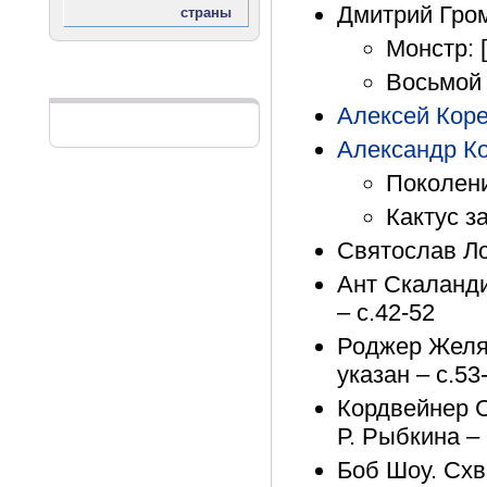
Дмитрий Гро
Монстр: [
Восьмой 
Реклама
Алексей Кор
Александр Ко
Поколени
Кактус за
Святослав Ло
Ант Скаланди
– с.42-52
Роджер Желяз
указан – с.53
Кордвейнер С
Р. Рыбкина – 
Боб Шоу. Схва