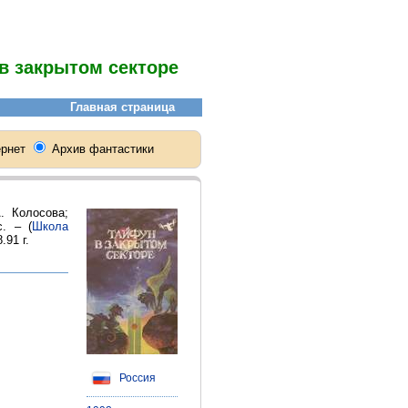
в закрытом секторе
. Колосова;
. – (
Школа
.91 г.
Россия